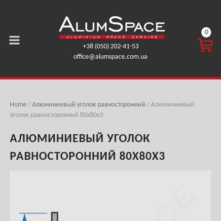
0
КОРЗ
+38 (050) 202-41-53
ИНА
office@alumspace.com.ua
0,00
ГРН.
Home
/
Алюминиевый уголок равносторонний
/ Алюминиевый
уголок равносторонний 80х80х3
АЛЮМИНИЕВЫЙ УГОЛОК
РАВНОСТОРОННИЙ 80Х80Х3