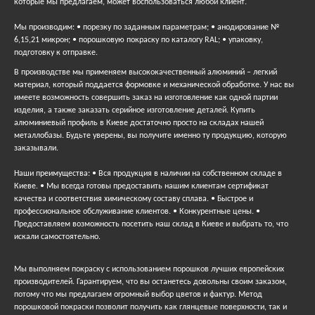
которые мы предлагаем, может воспользоваться любой клиент.
Мы производим: • порезку по заданным параметрам; • анодирование №
6,15,21 микрон; • порошковую покраску по каталогу RAL; • упаковку,
подготовку к отправке.
В производстве мы применяем высококачественный алюминий – легкий
материал, который поддается формовке и механической обработке. У нас вы
имеете возможность совершить заказ на изготовление как одной партии
изделия, а также заказать серийное изготовление деталей. Купить
алюминиевый профиль в Киеве достаточно просто на складах нашей
металлобазы. Будьте уверены, вы получите именно ту продукцию, которую
заказывали.
Наши преимущества: • Вся продукция в наличии на собственном складе в
Киеве. • Мы всегда готовы предоставить нашим клиентам сертификат
качества и соответствия химическому составу сплава. • Быстрое и
профессиональное обслуживание клиентов. • Конкурентные цены. •
Предоставляем возможность посетить наш склад в Киеве и выбрать то, что
искали самостоятельно.
Мы выполняем покраску с использованием порошков лучших европейских
производителей. Гарантируем, что вы останетесь довольны своим заказом,
потому что мы предлагаем огромный выбор цветов и фактур. Метод
порошковой покраски позволит получить как глянцевые поверхности, так и