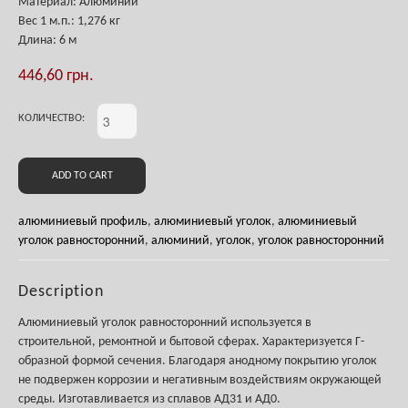
Материал: Алюминий
Вес
1 м.п.
: 1,276 кг
Длина: 6 м
446,60
грн.
КОЛИЧЕСТВО:
ADD TO CART
алюминиевый профиль
,
алюминиевый уголок
,
алюминиевый
уголок равносторонний
,
алюминий
,
уголок
,
уголок равносторонний
Description
Алюминиевый уголок равносторонний используется в
строительной, ремонтной и бытовой сферах. Характеризуется Г-
образной формой сечения. Благодаря анодному покрытию уголок
не подвержен коррозии и негативным воздействиям окружающей
среды. Изготавливается из сплавов АД31 и АД0.