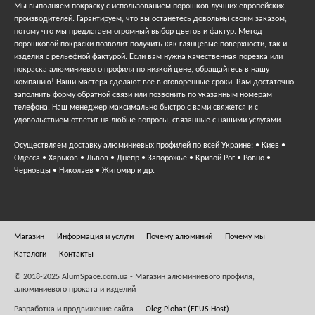
Мы выполняем покраску с использованием порошков лучших европейских
производителей. Гарантируем, что вы останетесь довольны своим заказом,
потому что мы предлагаем огромный выбор цветов и фактур. Метод
порошковой покраски позволит получить как глянцевые поверхности, так и
изделия с рельефной фактурой. Если вам нужна качественная порезка или
покраска алюминиевого профиля по низкой цене, обращайтесь в нашу
компанию! Наши мастера сделают все в оговоренные сроки. Вам достаточно
заполнить форму обратной связи или позвонить по указанным номерам
телефона. Наш менеджер максимально быстро с вами свяжется и с
удовольствием ответит на любые вопросы, связанные с нашими услугами.
Осуществляем доставку алюминиевых профилей по всей Украине: • Киев •
Одесса • Харьков • Львов • Днепр • Запорожье • Кривой Рог • Ровно •
Черновцы • Николаев • Житомир и др.
Магазин
Информация и услуги
Почему алюминий
Почему мы
Каталоги
Контакты
© 2018-2025 AlumSpace.com.ua - Магазин алюминиевого профиля,
алюминиевого проката и изделий
Разработка и продвижение сайта —
Oleg Plohat (EFUS Host)