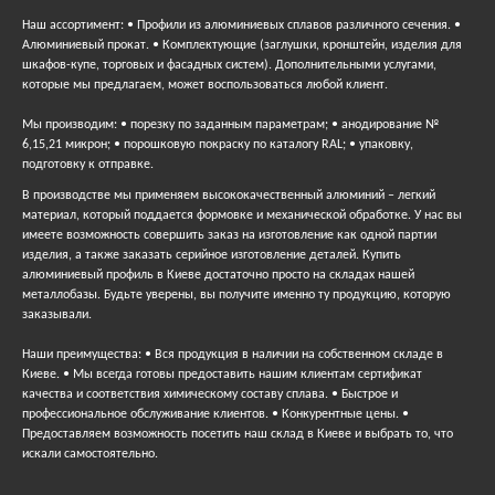
Наш ассортимент: • Профили из алюминиевых сплавов различного сечения. •
Алюминиевый прокат. • Комплектующие (заглушки, кронштейн, изделия для
шкафов-купе, торговых и фасадных систем). Дополнительными услугами,
которые мы предлагаем, может воспользоваться любой клиент.
Мы производим: • порезку по заданным параметрам; • анодирование №
6,15,21 микрон; • порошковую покраску по каталогу RAL; • упаковку,
подготовку к отправке.
В производстве мы применяем высококачественный алюминий – легкий
материал, который поддается формовке и механической обработке. У нас вы
имеете возможность совершить заказ на изготовление как одной партии
изделия, а также заказать серийное изготовление деталей. Купить
алюминиевый профиль в Киеве достаточно просто на складах нашей
металлобазы. Будьте уверены, вы получите именно ту продукцию, которую
заказывали.
Наши преимущества: • Вся продукция в наличии на собственном складе в
Киеве. • Мы всегда готовы предоставить нашим клиентам сертификат
качества и соответствия химическому составу сплава. • Быстрое и
профессиональное обслуживание клиентов. • Конкурентные цены. •
Предоставляем возможность посетить наш склад в Киеве и выбрать то, что
искали самостоятельно.