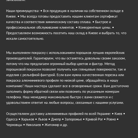
заказывали.
Наши преимущества: • Вся продукция в наличии на собственном складе в
Киеве. • Мы всегда готовы предоставить нашим клиентам сертификат
качества и соответствия химическому составу сплава. • Быстрое и
профессиональное обслуживание клиентов. • Конкурентные цены. •
Предоставляем возможность посетить наш склад в Киеве и выбрать то, что
искали самостоятельно.
Мы выполняем покраску с использованием порошков лучших европейских
производителей. Гарантируем, что вы останетесь довольны своим заказом,
потому что мы предлагаем огромный выбор цветов и фактур. Метод
порошковой покраски позволит получить как глянцевые поверхности, так и
изделия с рельефной фактурой. Если вам нужна качественная порезка или
покраска алюминиевого профиля по низкой цене, обращайтесь в нашу
компанию! Наши мастера сделают все в оговоренные сроки. Вам достаточно
заполнить форму обратной связи или позвонить по указанным номерам
телефона. Наш менеджер максимально быстро с вами свяжется и с
удовольствием ответит на любые вопросы, связанные с нашими услугами.
Осуществляем доставку алюминиевых профилей по всей Украине: • Киев •
Одесса • Харьков • Львов • Днепр • Запорожье • Кривой Рог • Ровно •
Черновцы • Николаев • Житомир и др.