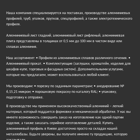
Наша компания специализируется на поставках, производстве алюминиевых
профилей, труб, уголков, прутков, спецпрофилей, а также электротехнического
профиля.
Алюминиевый лист гладкий, алюминиевый лист рифленый, алюминиевая
плита представлены в толщинах от 0,5 мм до 100 мм в чистом виде или
сплавах алюминия.
Наш ассортимент: • Профили из алюминиевых сплавов различного сечения. •
Алюминиевый прокат. • Комплектующие (заглушки, кронштейн, изделия для
шкафов-купе, торговых и фасадных систем). Дополнительными услугами,
которые мы предлагаем, может воспользоваться любой клиент.
Мы производим: • порезку по заданным параметрам; • анодирование №
6,15,21 микрон; • порошковую покраску по каталогу RAL; • упаковку,
подготовку к отправке.
В производстве мы применяем высококачественный алюминий – легкий
материал, который поддается формовке и механической обработке. У нас вы
имеете возможность совершить заказ на изготовление как одной партии
изделия, а также заказать серийное изготовление деталей. Купить
алюминиевый профиль в Киеве достаточно просто на складах нашей
металлобазы. Будьте уверены, вы получите именно ту продукцию, которую