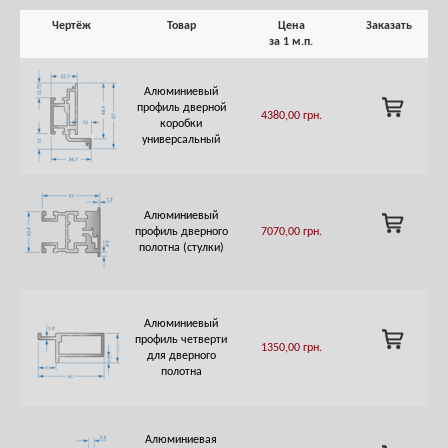
Чертёж
Товар
Цена
Заказать
за 1 м.п.
Алюминиевый
ADD
профиль дверной
4380,00
грн.
TO
коробки
CART
универсальный
Алюминиевый
ADD
профиль дверного
7070,00
грн.
TO
полотна (стулки)
CART
Алюминиевый
ADD
профиль четверти
1350,00
грн.
TO
для дверного
CART
полотна
Алюминиевая