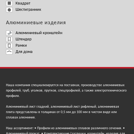
Квадрат
Шестигранник
Алюминиевые изделия
Алюминиевый кронштейн
Штендер
Рамки
Для дома
Наша компания специализируется на поставках, производстве алюминиевых
профилей, труб, уголков, прутков, спецпрофилей, а также электротехнического
профиля.
Алюминиевый лист гладкий, алюминиевый лист рифленый, алюминиевая
плита представлены в толщинах от 0,5 мм до 100 мм в чистом виде или
сплавах алюминия.
Наш ассортимент: • Профили из алюминиевых сплавов различного сечения. •
Алюминиевый прокат. • Комплектующие (заглушки, кронштейн, изделия для