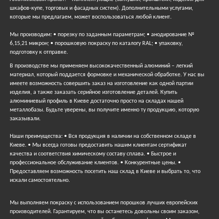
шкафов-купе, торговых и фасадных систем). Дополнительными услугами,
которые мы предлагаем, может воспользоваться любой клиент.
Мы производим: • порезку по заданным параметрам; • анодирование №
6,15,21 микрон; • порошковую покраску по каталогу RAL; • упаковку,
подготовку к отправке.
В производстве мы применяем высококачественный алюминий – легкий
материал, который поддается формовке и механической обработке. У нас вы
имеете возможность совершить заказ на изготовление как одной партии
изделия, а также заказать серийное изготовление деталей. Купить
алюминиевый профиль в Киеве достаточно просто на складах нашей
металлобазы. Будьте уверены, вы получите именно ту продукцию, которую
заказывали.
Наши преимущества: • Вся продукция в наличии на собственном складе в
Киеве. • Мы всегда готовы предоставить нашим клиентам сертификат
качества и соответствия химическому составу сплава. • Быстрое и
профессиональное обслуживание клиентов. • Конкурентные цены. •
Предоставляем возможность посетить наш склад в Киеве и выбрать то, что
искали самостоятельно.
Мы выполняем покраску с использованием порошков лучших европейских
производителей. Гарантируем, что вы останетесь довольны своим заказом,