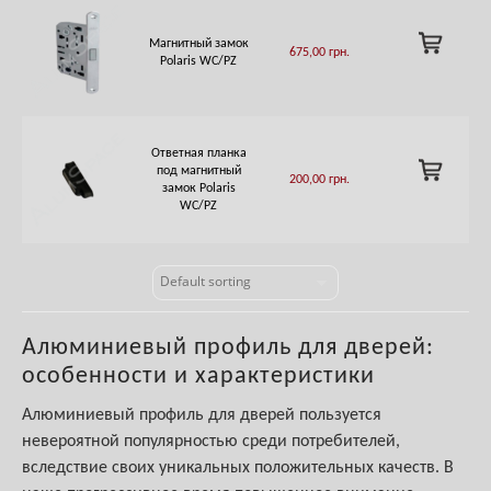
ADD
Магнитный замок
675,00
грн.
TO
Polaris WC/PZ
CART
Ответная планка
ADD
под магнитный
200,00
грн.
TO
замок Polaris
CART
WC/PZ
Алюминиевый профиль для дверей:
особенности и характеристики
Алюминиевый профиль для дверей пользуется
невероятной популярностью среди потребителей,
вследствие своих уникальных положительных качеств. В