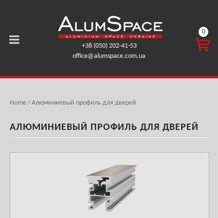
0
КОРЗ
+38 (050) 202-41-53
ИНА
office@alumspace.com.ua
0,00
ГРН.
Home
/ Алюминиевый профиль для дверей
АЛЮМИНИЕВЫЙ ПРОФИЛЬ ДЛЯ ДВЕРЕЙ