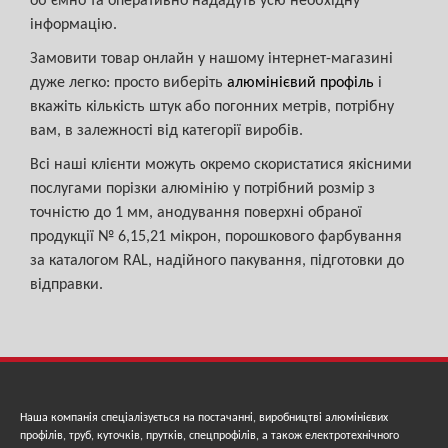
об’ємно та оперативно нададуть усю необхідну
інформацію.
Замовити товар онлайн у нашому інтернет-магазині
дуже легко: просто виберіть
алюмінієвий профіль
і
вкажіть кількість штук або погонних метрів, потрібну
вам, в залежності від категорії виробів.
Всі наші клієнти можуть окремо скористатися якісними
послугами порізки алюмінію у потрібний розмір з
точністю до 1 мм, анодування поверхні обраної
продукції № 6,15,21 мікрон, порошкового фарбування
за каталогом RAL, надійного пакування, підготовки до
відправки.
Наша компанія спеціалізується на постачанні, виробництві алюмінієвих
профілів, труб, куточків, прутків, спецпрофілів, а також електротехнічного