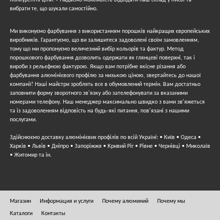
Конкурентні ціни. • Надаємо можливість відвідати наш склад у Києві та
вибрати те, що шукали самостійно.
Ми виконуємо фарбування з використанням порошків найкращих європейських
виробників. Гарантуємо, що ви залишитеся задоволені своїм замовленням,
тому що ми пропонуємо величезний вибір кольорів та фактур. Метод
порошкового фарбування дозволить одержати як глянцеві поверхні, так і
вироби з рельєфною фактурою. Якщо вам потрібне якісне різання або
фарбування алюмінієвого профілю за низькою ціною, звертайтесь до нашої
компанії! Наші майстри зроблять все в обумовлений термін. Вам достатньо
заповнити форму зворотного зв'язку або зателефонувати за вказаними
номерами телефону. Наш менеджер максимально швидко з вами зв'яжеться
та із задоволенням відповість на будь-які питання, пов'язані з нашими
послугами.
Здійснюємо доставку алюмінієвих профілів по всій Україні: • Київ • Одеса •
Харків • Львів • Дніпро • Запоріжжя • Кривий Ріг • Рівне • Чернівці • Миколаїв
• Житомир та ін.
Магазин
Информация и услуги
Почему алюминий
Почему мы
Каталоги
Контакты