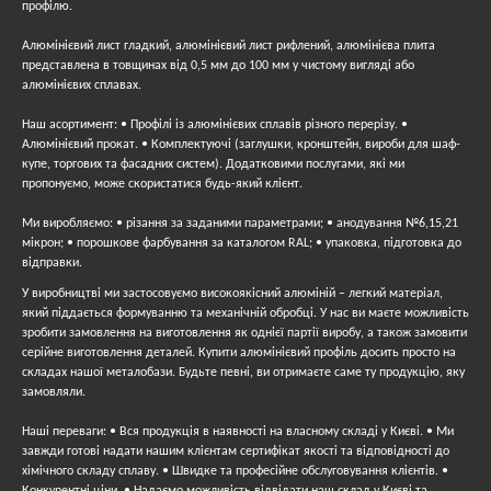
профілю.
Алюмінієвий лист гладкий, алюмінієвий лист рифлений, алюмінієва плита
представлена ​​в товщинах від 0,5 мм до 100 мм у чистому вигляді або
алюмінієвих сплавах.
Наш асортимент: • Профілі із алюмінієвих сплавів різного перерізу. •
Алюмінієвий прокат. • Комплектуючі (заглушки, кронштейн, вироби для шаф-
купе, торгових та фасадних систем). Додатковими послугами, які ми
пропонуємо, може скористатися будь-який клієнт.
Ми виробляємо: • різання за заданими параметрами; • анодування №6,15,21
мікрон; • порошкове фарбування за каталогом RAL; • упаковка, підготовка до
відправки.
У виробництві ми застосовуємо високоякісний алюміній – легкий матеріал,
який піддається формуванню та механічній обробці. У нас ви маєте можливість
зробити замовлення на виготовлення як однієї партії виробу, а також замовити
серійне виготовлення деталей. Купити алюмінієвий профіль досить просто на
складах нашої металобази. Будьте певні, ви отримаєте саме ту продукцію, яку
замовляли.
Наші переваги: • Вся продукція в наявності на власному складі у Києві. • Ми
завжди готові надати нашим клієнтам сертифікат якості та відповідності до
хімічного складу сплаву. • Швидке та професійне обслуговування клієнтів. •