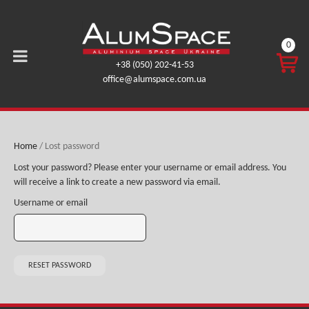
0
CART
+38 (050) 202-41-53
0,00
office@alumspace.com.ua
ГРН.
Home
/
Lost password
Lost your password? Please enter your username or email address. You
will receive a link to create a new password via email.
Username or email
RESET PASSWORD