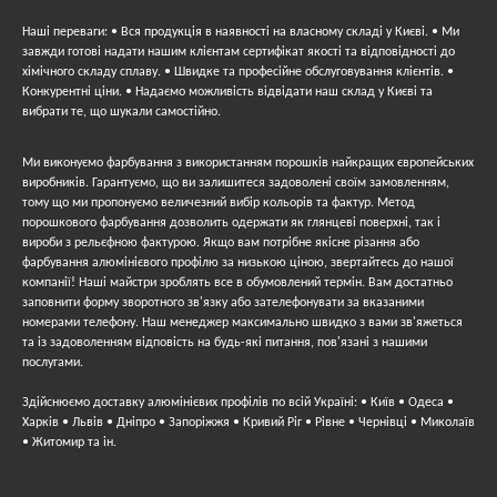
Наші переваги: • Вся продукція в наявності на власному складі у Києві. • Ми
завжди готові надати нашим клієнтам сертифікат якості та відповідності до
хімічного складу сплаву. • Швидке та професійне обслуговування клієнтів. •
Конкурентні ціни. • Надаємо можливість відвідати наш склад у Києві та
вибрати те, що шукали самостійно.
Ми виконуємо фарбування з використанням порошків найкращих європейських
виробників. Гарантуємо, що ви залишитеся задоволені своїм замовленням,
тому що ми пропонуємо величезний вибір кольорів та фактур. Метод
порошкового фарбування дозволить одержати як глянцеві поверхні, так і
вироби з рельєфною фактурою. Якщо вам потрібне якісне різання або
фарбування алюмінієвого профілю за низькою ціною, звертайтесь до нашої
компанії! Наші майстри зроблять все в обумовлений термін. Вам достатньо
заповнити форму зворотного зв'язку або зателефонувати за вказаними
номерами телефону. Наш менеджер максимально швидко з вами зв'яжеться
та із задоволенням відповість на будь-які питання, пов'язані з нашими
послугами.
Здійснюємо доставку алюмінієвих профілів по всій Україні: • Київ • Одеса •
Харків • Львів • Дніпро • Запоріжжя • Кривий Ріг • Рівне • Чернівці • Миколаїв
• Житомир та ін.