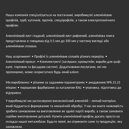
Наша компанія спеціалізується на постачанні, виробництві алюмінієвих
профілів, труб, куточків, прутків, спецпрофілів, а також електротехнічного
профілю.
Алюмінієвий лист гладкий, алюмінієвий лист рифлений, алюмінієва плита
представлена ​​в товщинах від 0,5 мм до 100 мм у чистому вигляді або
алюмінієвих сплавах.
Наш асортимент: • Профілі із алюмінієвих сплавів різного перерізу. •
Алюмінієвий прокат. • Комплектуючі (заглушки, кронштейн, вироби для шаф-
купе, торгових та фасадних систем). Додатковими послугами, які ми
пропонуємо, може скористатися будь-який клієнт.
Ми виробляємо: • різання за заданими параметрами; • анодування №6,15,21
мікрон; • порошкове фарбування за каталогом RAL; • упаковка, підготовка до
відправки.
У виробництві ми застосовуємо високоякісний алюміній – легкий матеріал,
який піддається формуванню та механічній обробці. У нас ви маєте можливість
зробити замовлення на виготовлення як однієї партії виробу, а також замовити
серійне виготовлення деталей. Купити алюмінієвий профіль досить просто на
складах нашої металобази. Будьте певні, ви отримаєте саме ту продукцію, яку
замовляли.