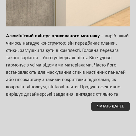
Алюмінієвий плінтус прихованого монтажу
– виріб, який
чимось нагадує конструктор: він передбачає планки,
стики, заглушки та кути в комплекті. Головна перевага
такого варіанта – його універсальність. Він чудово
гармонує з усіма відомими матеріалами. Часто його
встановлюють для маскування стиків настінних панелей
або гіпсокартону з такими покриттями підлогами, як
ковролін, лінолеум, вінілові плити. Продукт ефективно
вирішує дизайнерські завдання, виглядає стильно та
акуратно.
ЧИТАТЬ ДАЛЕЕ
На що звернути увагу перед тим, як
купити алюмінієвий плінтус