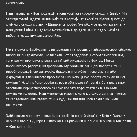
замовляли.
Важливо розуміти, що плоска поверхня не передбачає
Наші переваги: • Вся продукція в наявності на власному складі у Києві. • Ми
завжди готові надати нашим клієнтам сертифікат якості та відповідності до
наявності жолобів під кабелі – якщо є потреба
хімічного складу сплаву. • Швидке та професійне обслуговування клієнтів. •
«приховати» у плінтусі комунікації, варто звернути увагу
Конкурентні ціни. • Надаємо можливість відвідати наш склад у Києві та
на інший варіант.
вибрати те, що шукали самостійно.
Чим хороші приховані плінтуси з
Ми виконуємо фарбування з використанням порошків найкращих європейських
виробників. Гарантуємо, що ви залишитеся задоволені своїм замовленням,
алюмінію?
тому що ми пропонуємо величезний вибір кольорів та фактур. Метод
порошкового фарбування дозволить одержати як глянцеві поверхні, так і
Вироби дозволяють оформлення контурів із кривими
вироби з рельєфною фактурою. Якщо вам потрібне якісне різання або
фарбування алюмінієвого профілю за низькою ціною, звертайтесь до нашої
лініями, оскільки алюміній вважається гнучким металом.
компанії! Наші майстри зроблять все в обумовлений термін. Вам достатньо
Такі плінтуси відрізняються стійкістю до температурних
заповнити форму зворотного зв'язку або зателефонувати за вказаними
перепадів, підвищеної вологості та хімічних речовин.
номерами телефону. Наш менеджер максимально швидко з вами зв'яжеться
та із задоволенням відповість на будь-які питання, пов'язані з нашими
Придбати якісний та недорогий
алюмінієвий плінтус
послугами.
прихованого монтажу можна в інтернет-магазині
AlumSpace.
Здійснюємо доставку алюмінієвих профілів по всій Україні: • Київ • Одеса •
Харків • Львів • Дніпро • Запоріжжя • Кривий Ріг • Рівне • Чернівці • Миколаїв
• Житомир та ін.