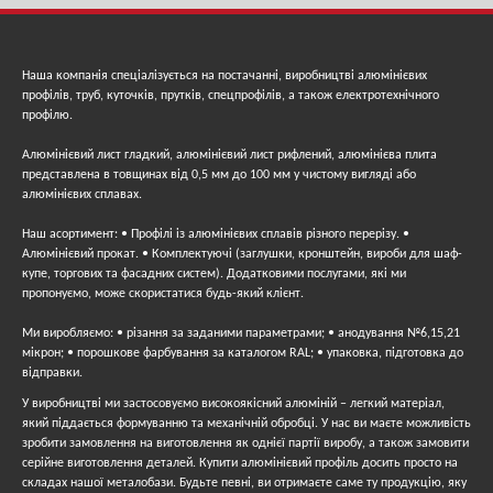
прихованого монтажу?
Вироби випускаються у різних типорозмірах.
Стандартними вважаються параметри 55 та 60 мм. Але
Наша компанія спеціалізується на постачанні, виробництві алюмінієвих
профілів, труб, куточків, прутків, спецпрофілів, а також електротехнічного
найголовніший критерій вибору – покриття чи його
профілю.
відсутність. Саме він визначає використання плінтуса у
тому чи іншому приміщенні. Найчастіше профіль цього
Алюмінієвий лист гладкий, алюмінієвий лист рифлений, алюмінієва плита
представлена ​​в товщинах від 0,5 мм до 100 мм у чистому вигляді або
типу представлений у двох видах:
алюмінієвих сплавах.
Анодований.
У більшості випадків є імітацією
Наш асортимент: • Профілі із алюмінієвих сплавів різного перерізу. •
благородного металу. Проходить хімічна обробка –
Алюмінієвий прокат. • Комплектуючі (заглушки, кронштейн, вироби для шаф-
напилення. Ідеально відіграє роль декоративного
купе, торгових та фасадних систем). Додатковими послугами, які ми
пропонуємо, може скористатися будь-який клієнт.
елемента в приміщеннях, оформлених у стилях хай-тек
Ми виробляємо: • різання за заданими параметрами; • анодування №6,15,21
та лофт.
мікрон; • порошкове фарбування за каталогом RAL; • упаковка, підготовка до
Без покриття.
Найчастіше має вставні декоративні
відправки.
планки, які не є обов’язковими у випадку з
У виробництві ми застосовуємо високоякісний алюміній – легкий матеріал,
який піддається формуванню та механічній обробці. У нас ви маєте можливість
анодованими виробами. Саме вставні планки роблять
зробити замовлення на виготовлення як однієї партії виробу, а також замовити
плінтус “відповідним” під дерево або інші матеріали.
серійне виготовлення деталей. Купити алюмінієвий профіль досить просто на
складах нашої металобази. Будьте певні, ви отримаєте саме ту продукцію, яку
Такий плінтус акцентує на стиках стін та підлоги.