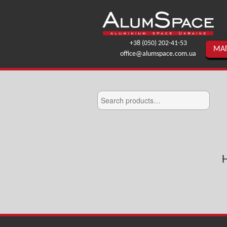
+38 (050) 202-41-53
МА
office@alumspace.com.ua