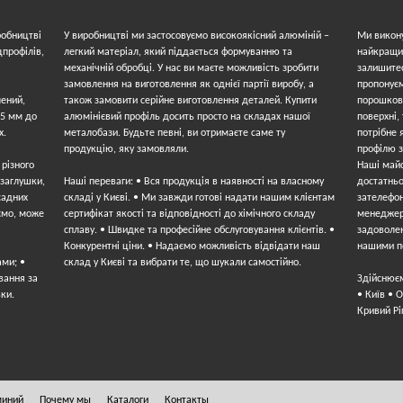
робництві
У виробництві ми застосовуємо високоякісний алюміній –
Ми викон
цпрофілів,
легкий матеріал, який піддається формуванню та
найкращих
механічній обробці. У нас ви маєте можливість зробити
залишите
замовлення на виготовлення як однієї партії виробу, а
пропонуєм
лений,
також замовити серійне виготовлення деталей. Купити
порошков
,5 мм до
алюмінієвий профіль досить просто на складах нашої
поверхні,
х.
металобази. Будьте певні, ви отримаєте саме ту
потрібне 
продукцію, яку замовляли.
профілю з
 різного
Наші майс
(заглушки,
Наші переваги: • Вся продукція в наявності на власному
достатньо
садних
складі у Києві. • Ми завжди готові надати нашим клієнтам
зателефо
ємо, може
сертифікат якості та відповідності до хімічного складу
менеджер
сплаву. • Швидке та професійне обслуговування клієнтів. •
задоволен
Конкурентні ціни. • Надаємо можливість відвідати наш
нашими п
ами; •
склад у Києві та вибрати те, що шукали самостійно.
вання за
Здійснюєм
ки.
• Київ • 
Кривий Рі
миний
Почему мы
Каталоги
Контакты