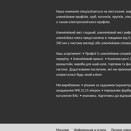
Наша компанія спеціалізується на постачанні, ви
алюмінієвих профілів, труб, куточків, прутків, спе
а також електротехнічного профілю.
Алюмінієвий лист гладкий, алюмінієвий лист риф
алюмінієва плита представлена ​​в товщинах від 0
100 мм у чистому вигляді або алюмінієвих сплава
Наш асортимент: • Профілі із алюмінієвих сплавів
перерізу. • Алюмінієвий прокат. • Комплектуючі 
кронштейн, вироби для шаф-купе, торгових та фа
систем). Додатковими послугами, які ми пропону
скористатися будь-який клієнт.
Ми виробляємо: • різання за заданими параметр
анодування №6,15,21 мікрон; • порошкове фарбу
каталогом RAL; • упаковка, підготовка до відправ
Магазин
Информация и услуги
Почему алю