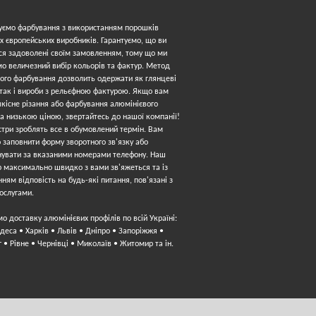
уємо фарбування з використанням порошків
 європейських виробників. Гарантуємо, що ви
ся задоволені своїм замовленням, тому що ми
о величезний вибір кольорів та фактур. Метод
ого фарбування дозволить одержати як глянцеві
 так і вироби з рельєфною фактурою. Якщо вам
якісне різання або фарбування алюмінієвого
а низькою ціною, звертайтесь до нашої компанії!
три зроблять все в обумовлений термін. Вам
 заповнити форму зворотного зв'язку або
нувати за вказаними номерами телефону. Наш
 максимально швидко з вами зв'яжеться та із
ням відповість на будь-які питання, пов'язані з
ослугами.
о доставку алюмінієвих профілів по всій Україні:
Одеса • Харків • Львів • Дніпро • Запоріжжя •
г • Рівне • Чернівці • Миколаїв • Житомир та ін.