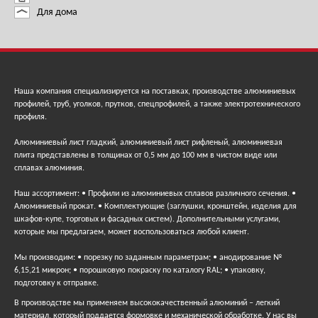
Для дома
Наша компания специализируется на поставках, производстве алюминиевых
профилей, труб, уголков, прутков, спецпрофилей, а также электротехнического
профиля.
Алюминиевый лист гладкий, алюминиевый лист рифленый, алюминиевая
плита представлены в толщинах от 0,5 мм до 100 мм в чистом виде или
сплавах алюминия.
Наш ассортимент: • Профили из алюминиевых сплавов различного сечения. •
Алюминиевый прокат. • Комплектующие (заглушки, кронштейн, изделия для
шкафов-купе, торговых и фасадных систем). Дополнительными услугами,
которые мы предлагаем, может воспользоваться любой клиент.
Мы производим: • порезку по заданным параметрам; • анодирование №
6,15,21 микрон; • порошковую покраску по каталогу RAL; • упаковку,
подготовку к отправке.
В производстве мы применяем высококачественный алюминий – легкий
материал, который поддается формовке и механической обработке. У нас вы