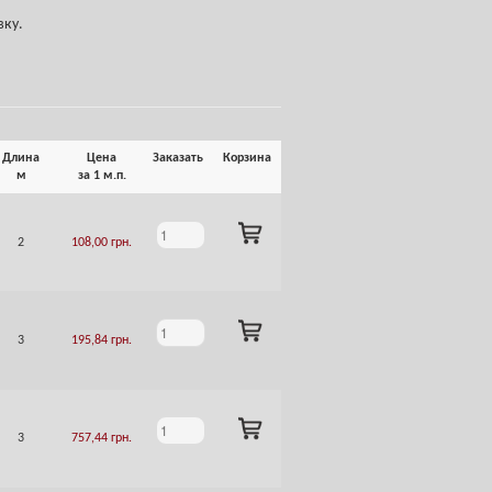
вку.
Длина
Цена
Заказать
Корзина
м
за 1 м.п.
ADD
2
108,00
грн.
TO
CART
ADD
3
195,84
грн.
TO
CART
ADD
3
757,44
грн.
TO
CART