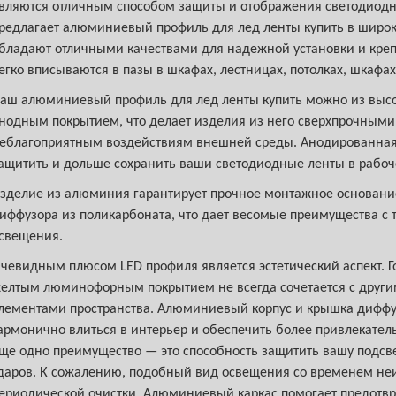
вляются отличным способом защиты и отображения светодиодн
редлагает алюминиевый профиль для лед ленты купить в широ
бладают отличными качествами для надежной установки и креп
егко вписываются в пазы в шкафах, лестницах, потолках, шкафах,
аш алюминиевый профиль для лед ленты купить можно из высок
нодным покрытием, что делает изделия из него сверхпрочными
еблагоприятным воздействиям внешней среды. Анодированная 
ащитить и дольше сохранить ваши светодиодные ленты в рабоч
зделие из алюминия гарантирует прочное монтажное основание 
иффузора из поликарбоната, что дает весомые преимущества с 
свещения.
чевидным плюсом LED профиля является эстетический аспект. Го
елтым люминофорным покрытием не всегда сочетается с друг
лементами пространства. Алюминиевый корпус и крышка диффуз
армонично влиться в интерьер и обеспечить более привлекате
ще одно преимущество — это способность защитить вашу подсв
даров. К сожалению, подобный вид освещения со временем неи
ериодической очистки. Алюминиевый каркас помогает предотвр