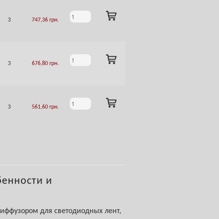
ADD
3
747,36
грн.
TO
CART
ADD
3
676,80
грн.
TO
CART
ADD
3
561,60
грн.
TO
CART
бенности и
диффузором для светодиодных лент,