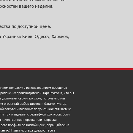
рхностей вашего изделия.
ства по доступной цене.
 Украины: Киев, Одессу, Харьков,
няем покраску с использованием порошков
ропейских производителей. Гарантируем, что вы
ь довольны своим заказом, потому что мы
ем огромный выбор цветов и фактур. Метод
ой покраски позволит получить как глянцевые
ти, так и изделия с рельефной фактурой. Если
 качественная порезка или покраска
вого профиля по низкой цене, обращайтесь в
панию! Наши мастера сделают все в