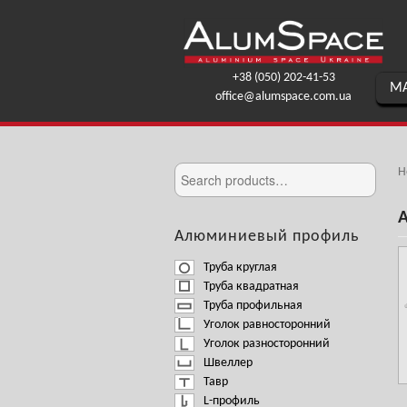
+38 (050) 202-41-53
МА
office@alumspace.com.ua
H
Алюминиевый профиль
Труба круглая
Труба квадратная
Труба профильная
Уголок равносторонний
Уголок разносторонний
Швеллер
Тавр
L-профиль