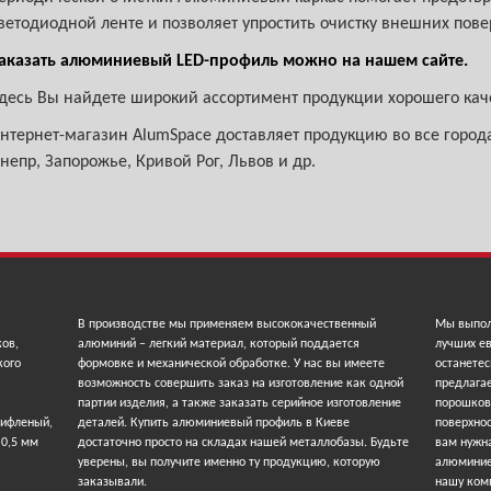
ветодиодной ленте и позволяет упростить очистку внешних пове
аказать алюминиевый LED-профиль можно на нашем сайте.
десь Вы найдете широкий ассортимент продукции хорошего каче
нтернет-магазин AlumSpace доставляет продукцию во все города
непр, Запорожье, Кривой Рог, Львов и др.
В производстве мы применяем высококачественный
Мы выпол
ков,
алюминий – легкий материал, который поддается
лучших ев
кого
формовке и механической обработке. У нас вы имеете
останетес
возможность совершить заказ на изготовление как одной
предлага
партии изделия, а также заказать серийное изготовление
порошков
рифленый,
деталей. Купить алюминиевый профиль в Киеве
поверхнос
 0,5 мм
достаточно просто на складах нашей металлобазы. Будьте
вам нужна
уверены, вы получите именно ту продукцию, которую
алюминие
заказывали.
нашу ком