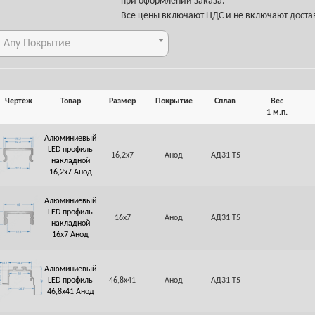
при оформлении заказа.
Все цены включают НДС и не включают доста
Any Покрытие
Чертёж
Товар
Размер
Покрытие
Сплав
Вес
1 м.п.
Алюминиевый
LED профиль
16,2х7
Анод
АД31 Т5
накладной
16,2х7 Анод
Алюминиевый
LED профиль
16х7
Анод
АД31 Т5
накладной
16х7 Анод
Алюминиевый
LED профиль
46,8х41
Анод
АД31 Т5
46,8х41 Анод