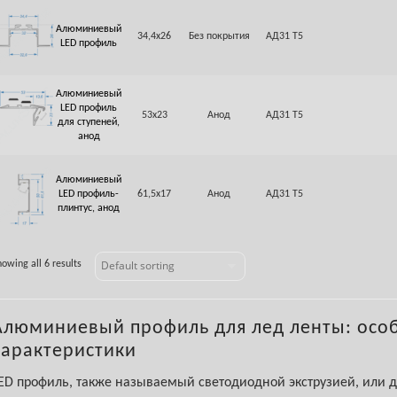
Алюминиевый
34,4х26
Без покрытия
АД31 Т5
LED профиль
Алюминиевый
LED профиль
53х23
Анод
АД31 Т5
для ступеней,
анод
Алюминиевый
LED профиль-
61,5х17
Анод
АД31 Т5
плинтус, анод
owing all 6 results
Алюминиевый профиль для лед ленты: осо
характеристики
ED профиль, также называемый светодиодной экструзией, или 