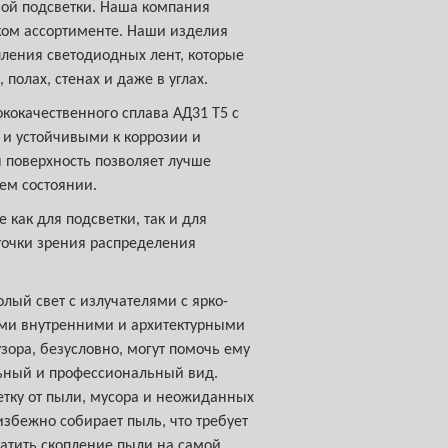
ой подсветки. Наша компания
ком ассортименте. Наши изделия
ления светодиодных лент, которые
 полах, стенах и даже в углах.
окачественного сплава АД31 Т5 с
 и устойчивыми к коррозии и
поверхность позволяет лучше
ем состоянии.
как для подсветки, так и для
точки зрения распределения
лый свет с излучателями с ярко-
ими внутренними и архитектурными
ора, безусловно, могут помочь ему
льный и профессиональный вид.
етку от пыли, мусора и неожиданных
збежно собирает пыль, что требует
атить скопление пыли на самой