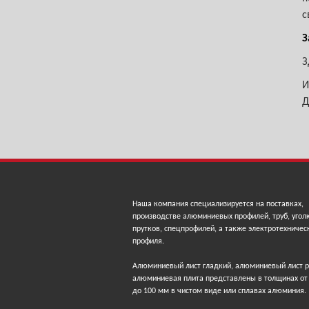
с
З
З
И
Д
Наша компания специализируется на поставках,
производстве алюминиевых профилей, труб, угол
прутков, спецпрофилей, а также электротехничес
профиля.
Алюминиевый лист гладкий, алюминиевый лист 
алюминиевая плита представлены в толщинах от
до 100 мм в чистом виде или сплавах алюминия.