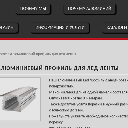
ПОЧЕМУ МЫ
ПОЧЕМУ АЛЮМИНИЙ
ГАЗИН
ИНФОРМАЦИЯ И УСЛУГИ
КАТАЛОГИ
ome
/ Алюминиевый профиль для лед ленты
АЛЮМИНИЕВЫЙ ПРОФИЛЬ ДЛЯ ЛЕД ЛЕНТЫ
Наш алюминиевый Led профиль с анодирова
поверхностью.
Максимальная длина одной ламели составляе
Отпускается кратно 3 м метрам.
Также доступна услуга порезки в нужный раз
с точностью до 1 мм.
Пожалуйста укажите необходимое количество
порезку