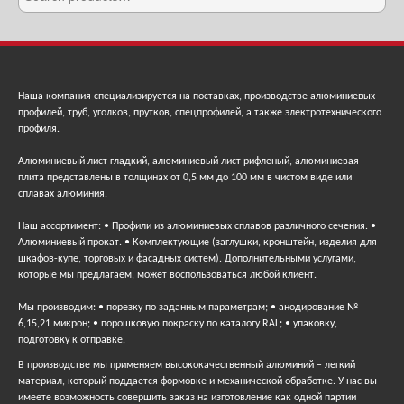
Наша компания специализируется на поставках, производстве алюминиевых
профилей, труб, уголков, прутков, спецпрофилей, а также электротехнического
профиля.
Алюминиевый лист гладкий, алюминиевый лист рифленый, алюминиевая
плита представлены в толщинах от 0,5 мм до 100 мм в чистом виде или
сплавах алюминия.
Наш ассортимент: • Профили из алюминиевых сплавов различного сечения. •
Алюминиевый прокат. • Комплектующие (заглушки, кронштейн, изделия для
шкафов-купе, торговых и фасадных систем). Дополнительными услугами,
которые мы предлагаем, может воспользоваться любой клиент.
Мы производим: • порезку по заданным параметрам; • анодирование №
6,15,21 микрон; • порошковую покраску по каталогу RAL; • упаковку,
подготовку к отправке.
В производстве мы применяем высококачественный алюминий – легкий
материал, который поддается формовке и механической обработке. У нас вы
имеете возможность совершить заказ на изготовление как одной партии