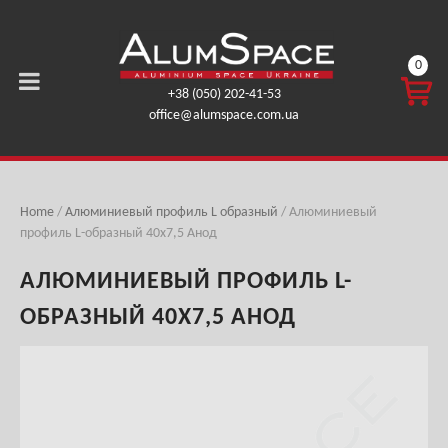
0
КОРЗ
+38 (050) 202-41-53
ИНА
office@alumspace.com.ua
0,00
ГРН.
Home
/
Алюминиевый профиль L образный
/ Алюминиевый
профиль L-образный 40х7,5 Анод
АЛЮМИНИЕВЫЙ ПРОФИЛЬ L-
ОБРАЗНЫЙ 40Х7,5 АНОД