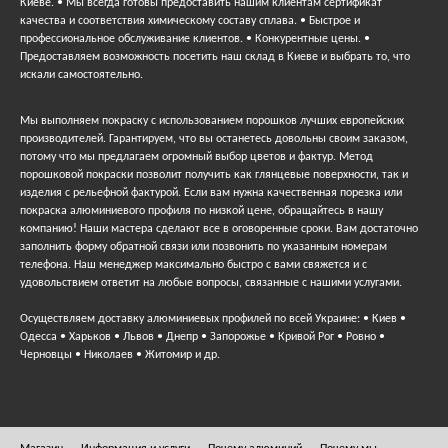
Киеве. • Мы всегда готовы предоставить нашим клиентам сертификат
качества и соответствия химическому составу сплава. • Быстрое и
профессиональное обслуживание клиентов. • Конкурентные цены. •
Предоставляем возможность посетить наш склад в Киеве и выбрать то, что
искали самостоятельно.
Мы выполняем покраску с использованием порошков лучших европейских
производителей. Гарантируем, что вы останетесь довольны своим заказом,
потому что мы предлагаем огромный выбор цветов и фактур. Метод
порошковой покраски позволит получить как глянцевые поверхности, так и
изделия с рельефной фактурой. Если вам нужна качественная порезка или
покраска алюминиевого профиля по низкой цене, обращайтесь в нашу
компанию! Наши мастера сделают все в оговоренные сроки. Вам достаточно
заполнить форму обратной связи или позвонить по указанным номерам
телефона. Наш менеджер максимально быстро с вами свяжется и с
удовольствием ответит на любые вопросы, связанные с нашими услугами.
Осуществляем доставку алюминиевых профилей по всей Украине: • Киев •
Одесса • Харьков • Львов • Днепр • Запорожье • Кривой Рог • Ровно •
Черновцы • Николаев • Житомир и др.