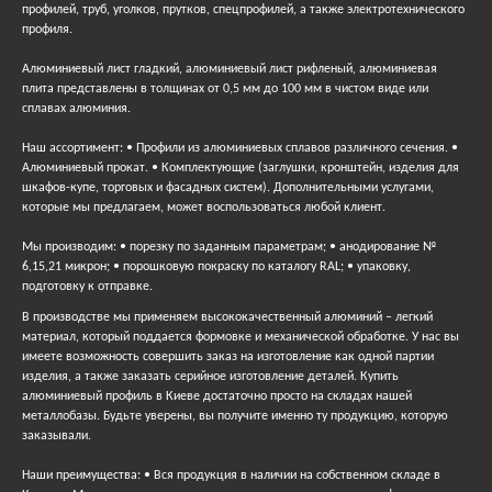
профилей, труб, уголков, прутков, спецпрофилей, а также электротехнического
профиля.
Алюминиевый лист гладкий, алюминиевый лист рифленый, алюминиевая
плита представлены в толщинах от 0,5 мм до 100 мм в чистом виде или
сплавах алюминия.
Наш ассортимент: • Профили из алюминиевых сплавов различного сечения. •
Алюминиевый прокат. • Комплектующие (заглушки, кронштейн, изделия для
шкафов-купе, торговых и фасадных систем). Дополнительными услугами,
которые мы предлагаем, может воспользоваться любой клиент.
Мы производим: • порезку по заданным параметрам; • анодирование №
6,15,21 микрон; • порошковую покраску по каталогу RAL; • упаковку,
подготовку к отправке.
В производстве мы применяем высококачественный алюминий – легкий
материал, который поддается формовке и механической обработке. У нас вы
имеете возможность совершить заказ на изготовление как одной партии
изделия, а также заказать серийное изготовление деталей. Купить
алюминиевый профиль в Киеве достаточно просто на складах нашей
металлобазы. Будьте уверены, вы получите именно ту продукцию, которую
заказывали.
Наши преимущества: • Вся продукция в наличии на собственном складе в