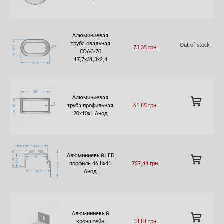
CART
Алюминиевая
труба овальная
Out of stock
73,35
грн.
СОАС-70
17,7х31,3х2,4
Алюминиевая
ADD
труба профильная
61,85
грн.
TO
20х10х1 Анод
CART
Алюминиевый LED
ADD
профиль 46,8х41
757,44
грн.
TO
Анод
CART
Алюминиевый
ADD
кронштейн
18,81
грн.
TO