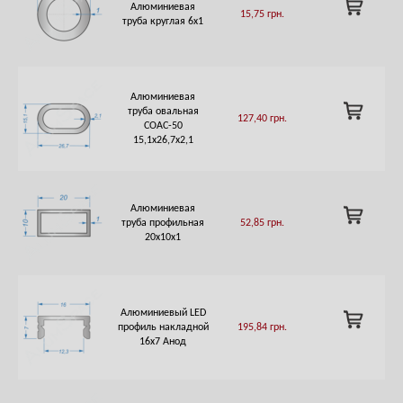
ADD
Алюминиевая
15,75
грн.
TO
труба круглая 6х1
CART
Алюминиевая
ADD
труба овальная
127,40
грн.
TO
СОАС-50
CART
15,1х26,7х2,1
Алюминиевая
ADD
труба профильная
52,85
грн.
TO
20х10х1
CART
Алюминиевый LED
ADD
профиль накладной
195,84
грн.
TO
16х7 Анод
CART