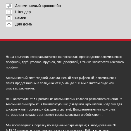
Алюминиевый кронштейн
Штендер
Рамки
Для дома
Наша компания специализируется на поставках, производстве алюминиевых
профилей, труб, уголков, прутков, спецпрофилей, а также электротехнического
профиля.
Алюминиевый лист гладкий, алюминиевый лист рифленый, алюминиевая
плита представлены в толщинах от 0,5 мм до 100 мм в чистом виде или
сплавах алюминия.
Наш ассортимент: • Профили из алюминиевых сплавов различного сечения. •
Алюминиевый прокат. • Комплектующие (заглушки, кронштейн, изделия для
шкафов-купе, торговых и фасадных систем). Дополнительными услугами,
которые мы предлагаем, может воспользоваться любой клиент.
Мы производим: • порезку по заданным параметрам; • анодирование №
6,15,21 микрон; • порошковую покраску по каталогу RAL; • упаковку,