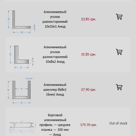
Алюминиевый
ADD
уголок
23,85
грн.
TO
равносторонний
CART
10х10х1 Анод
Алюминиевый
ADD
уголок
35,85
грн.
TO
разносторонний
CART
10х8х2 Анод
Алюминиевый
ADD
швеллер 8х8х1
27,90
грн.
TO
(6мм) Анод
CART
Бортовой
алюминиевый
Out of stock
профиль — средняя
179,70
грн.
планка — 100 мм
— Анод