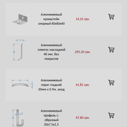
Алюминиевый
ADD
кронштейн
14,25
грн.
TO
опорный 60х60х40
CART
Алюминиевый
ADD
плинтус накладной
295,20
грн.
TO
40 мм, без
CART
покрытия
Алюминиевый
ADD
порог гладкий
41,81
грн.
TO
20мм х 0,9м, анод
CART
Алюминиевый
ADD
профиль L-
47,60
грн.
TO
образный
CART
20х7,5х1,5