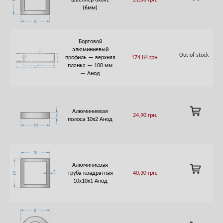
швеллер 8х8х1
21,00
грн.
TO
(6мм)
CART
Бортовой
алюминиевый
Out of stock
профиль — верхняя
174,84
грн.
планка — 100 мм
— Анод
ADD
Алюминиевая
24,90
грн.
TO
полоса 10х2 Анод
CART
Алюминиевая
ADD
труба квадратная
40,30
грн.
TO
10х10х1 Анод
CART