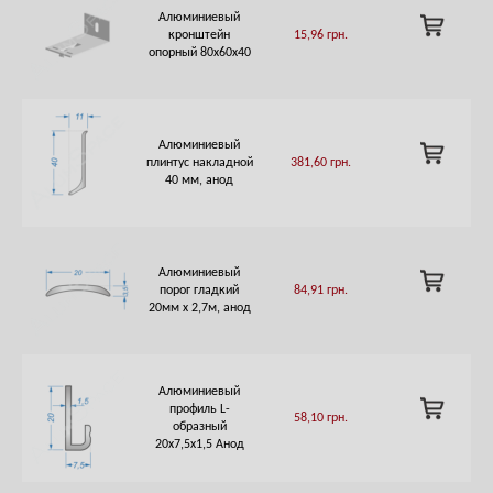
Алюминиевый
ADD
кронштейн
15,96
грн.
TO
опорный 80х60х40
CART
Алюминиевый
ADD
плинтус накладной
381,60
грн.
TO
40 мм, анод
CART
Алюминиевый
ADD
порог гладкий
84,91
грн.
TO
20мм х 2,7м, анод
CART
Алюминиевый
ADD
профиль L-
58,10
грн.
TO
образный
CART
20х7,5х1,5 Анод