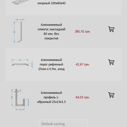
опорный 100х60х40
CART
Алюминиевый
ADD
плинтус накладной
385,92
грн.
TO
60 мм, без
CART
покрытия
Алюминиевый
ADD
порог рифленый
42,67
грн.
TO
25мм х 0,9м, анод
CART
Алюминиевый
ADD
профиль L-
64,05
грн.
TO
образный 25х13х1,5
CART