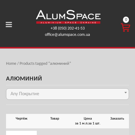
0
КОРЗ
+38 (050) 202-41-53
ИНА
office@alumspace.com.ua
0,00
ГРН.
Home
/ Products tagged “алюминий”
АЛЮМИНИЙ
Any Покрытие
Чертёж
Товар
Цена
Заказать
за 1 м.п.
за 1 шт.