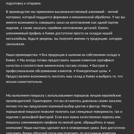
подготовку к отправке.
В производстве мы применяем высококачественный алюминий – легкий
материал, который поддается формовке и механической обработке. У нас вы
имеете возможность совершить заказ на изготовление как одной партии
изделия, а также заказать серийное изготовление деталей. Купить
алюминиевый профиль в Киеве достаточно просто на складах нашей
металлобазы. Будьте уверены, вы получите именно ту продукцию, которую
заказывали.
Наши преимущества: • Вся продукция в наличии на собственном складе в
Киеве. • Мы всегда готовы предоставить нашим клиентам сертификат
качества и соответствия химическому составу сплава. • Быстрое и
профессиональное обслуживание клиентов. • Конкурентные цены. •
Предоставляем возможность посетить наш склад в Киеве и выбрать то, что
искали самостоятельно.
Мы выполняем покраску с использованием порошков лучших европейских
производителей. Гарантируем, что вы останетесь довольны своим заказом,
потому что мы предлагаем огромный выбор цветов и фактур. Метод
порошковой покраски позволит получить как глянцевые поверхности, так и
изделия с рельефной фактурой. Если вам нужна качественная порезка или
покраска алюминиевого профиля по низкой цене, обращайтесь в нашу
компанию! Наши мастера сделают все в оговоренные сроки. Вам достаточно
заполнить форму обратной связи или позвонить по указанным номерам