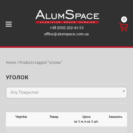
0
КОРЗ
+38 (050) 202-41-53
ИНА
office@alumspace.com.ua
0,00
ГРН.
Home
/ Products tagged “уголок”
УГОЛОК
Any Покрытие
Чертёж
Товар
Цена
Заказать
за 1 м.п.
за 1 шт.