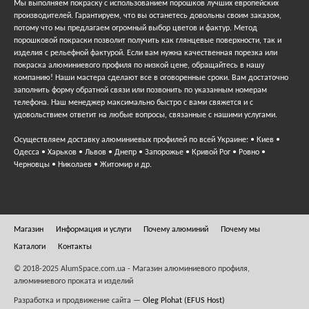
Мы выполняем покраску с использованием порошков лучших европейских
производителей. Гарантируем, что вы останетесь довольны своим заказом,
потому что мы предлагаем огромный выбор цветов и фактур. Метод
порошковой покраски позволит получить как глянцевые поверхности, так и
изделия с рельефной фактурой. Если вам нужна качественная порезка или
покраска алюминиевого профиля по низкой цене, обращайтесь в нашу
компанию! Наши мастера сделают все в оговоренные сроки. Вам достаточно
заполнить форму обратной связи или позвонить по указанным номерам
телефона. Наш менеджер максимально быстро с вами свяжется и с
удовольствием ответит на любые вопросы, связанные с нашими услугами.
Осуществляем доставку алюминиевых профилей по всей Украине: • Киев •
Одесса • Харьков • Львов • Днепр • Запорожье • Кривой Рог • Ровно •
Черновцы • Николаев • Житомир и др.
Магазин
Информация и услуги
Почему алюминий
Почему мы
Каталоги
Контакты
© 2018-2025 AlumSpace.com.ua - Магазин алюминиевого профиля,
алюминиевого проката и изделий
Разработка и продвижение сайта —
Oleg Plohat (EFUS Host)