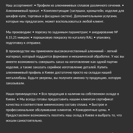
Наш ассортимент: • Профили из алюминиевых сплавов различного сечения. •
Алюминиевый прокат. • Комплектующие (заглушки, кронштейн, изделия для
шкафов-купе, торговых и фасадных систем). Дополнительными услугами,
которые мы предлагаем, может воспользоваться любой клиент.
Мы производим: • порезку по заданным параметрам; • анодирование №
6,15,21 микрон; • порошковую покраску по каталогу RAL; • упаковку,
подготовку к отправке.
В производстве мы применяем высококачественный алюминий – легкий
материал, который поддается формовке и механической обработке. У нас вы
имеете возможность совершить заказ на изготовление как одной партии
изделия, а также заказать серийное изготовление деталей. Купить
алюминиевый профиль в Киеве достаточно просто на складах нашей
металлобазы. Будьте уверены, вы получите именно ту продукцию, которую
заказывали.
Наши преимущества: • Вся продукция в наличии на собственном складе в
Киеве. • Мы всегда готовы предоставить нашим клиентам сертификат
качества и соответствия химическому составу сплава. • Быстрое и
профессиональное обслуживание клиентов. • Конкурентные цены. •
Предоставляем возможность посетить наш склад в Киеве и выбрать то, что
искали самостоятельно.