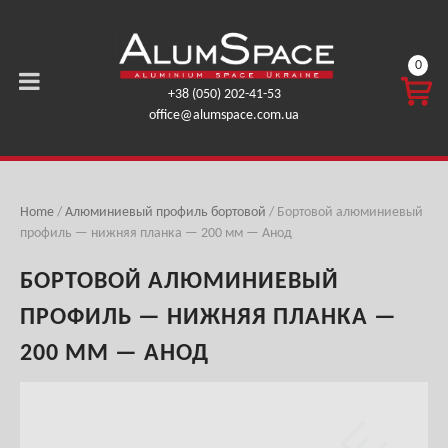
0
КОРЗ
+38 (050) 202-41-53
ИНА
office@alumspace.com.ua
0,00
ГРН.
Home
/
Алюминиевый профиль бортовой
/ Бортовой алюминиевый
профиль — нижняя планка — 200 мм — Анод
БОРТОВОЙ АЛЮМИНИЕВЫЙ
ПРОФИЛЬ — НИЖНЯЯ ПЛАНКА —
200 ММ — АНОД