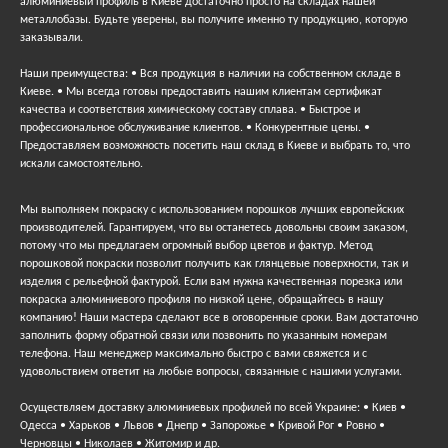
алюминиевый профиль в Киеве достаточно просто на складах нашей
металлобазы. Будьте уверены, вы получите именно ту продукцию, которую
заказывали.
Наши преимущества: • Вся продукция в наличии на собственном складе в
Киеве. • Мы всегда готовы предоставить нашим клиентам сертификат
качества и соответствия химическому составу сплава. • Быстрое и
профессиональное обслуживание клиентов. • Конкурентные цены. •
Предоставляем возможность посетить наш склад в Киеве и выбрать то, что
искали самостоятельно.
Мы выполняем покраску с использованием порошков лучших европейских
производителей. Гарантируем, что вы останетесь довольны своим заказом,
потому что мы предлагаем огромный выбор цветов и фактур. Метод
порошковой покраски позволит получить как глянцевые поверхности, так и
изделия с рельефной фактурой. Если вам нужна качественная порезка или
покраска алюминиевого профиля по низкой цене, обращайтесь в нашу
компанию! Наши мастера сделают все в оговоренные сроки. Вам достаточно
заполнить форму обратной связи или позвонить по указанным номерам
телефона. Наш менеджер максимально быстро с вами свяжется и с
удовольствием ответит на любые вопросы, связанные с нашими услугами.
Осуществляем доставку алюминиевых профилей по всей Украине: • Киев •
Одесса • Харьков • Львов • Днепр • Запорожье • Кривой Рог • Ровно •
Черновцы • Николаев • Житомир и др.