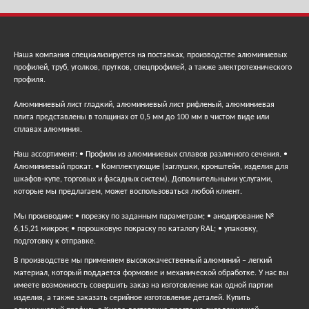
Наша компания специализируется на поставках, производстве алюминиевых
профилей, труб, уголков, прутков, спецпрофилей, а также электротехнического
профиля.
Алюминиевый лист гладкий, алюминиевый лист рифленый, алюминиевая
плита представлены в толщинах от 0,5 мм до 100 мм в чистом виде или
сплавах алюминия.
Наш ассортимент: • Профили из алюминиевых сплавов различного сечения. •
Алюминиевый прокат. • Комплектующие (заглушки, кронштейн, изделия для
шкафов-купе, торговых и фасадных систем). Дополнительными услугами,
которые мы предлагаем, может воспользоваться любой клиент.
Мы производим: • порезку по заданным параметрам; • анодирование №
6,15,21 микрон; • порошковую покраску по каталогу RAL; • упаковку,
подготовку к отправке.
В производстве мы применяем высококачественный алюминий – легкий
материал, который поддается формовке и механической обработке. У нас вы
имеете возможность совершить заказ на изготовление как одной партии
изделия, а также заказать серийное изготовление деталей. Купить