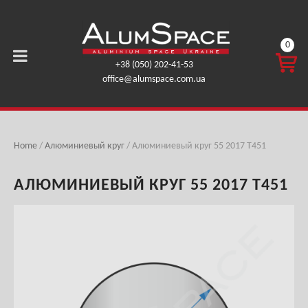
0
КОРЗ
+38 (050) 202-41-53
ИНА
office@alumspace.com.ua
0,00
ГРН.
Home
/
Алюминиевый круг
/ Алюминиевый круг 55 2017 T451
АЛЮМИНИЕВЫЙ КРУГ 55 2017 T451