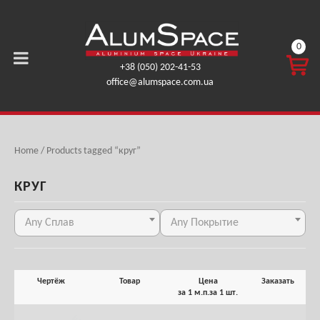
0
КОРЗ
+38 (050) 202-41-53
ИНА
office@alumspace.com.ua
0,00
ГРН.
Home
/ Products tagged “круг”
КРУГ
Any Сплав
Any Покрытие
Чертёж
Товар
Цена
Заказать
за 1 м.п.
за 1 шт.