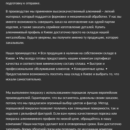
подготовку к отправке.
В производстве мы применяем высококачественный алюминий – легкий
материал, который поддается формовке и механической обработке. У нас вы
имеете возможность совершить заказ на изготовление как одной партии
изделия, а также заказать серийное изготовление деталей. Купить
алюминиевый профиль в Киеве достаточно просто на складах нашей
металлобазы. Будьте уверены, вы получите именно ту продукцию, которую
заказывали.
Наши преимущества: • Вся продукция в наличии на собственном складе в
Киеве. • Мы всегда готовы предоставить нашим клиентам сертификат
качества и соответствия химическому составу сплава. • Быстрое и
профессиональное обслуживание клиентов. • Конкурентные цены. •
Предоставляем возможность посетить наш склад в Киеве и выбрать то, что
искали самостоятельно.
Мы выполняем покраску с использованием порошков лучших европейских
производителей. Гарантируем, что вы останетесь довольны своим заказом,
потому что мы предлагаем огромный выбор цветов и фактур. Метод
порошковой покраски позволит получить как глянцевые поверхности, так и
изделия с рельефной фактурой. Если вам нужна качественная порезка или
покраска алюминиевого профиля по низкой цене, обращайтесь в нашу
компанию! Наши мастера сделают все в оговоренные сроки. Вам достаточно
заполнить форму обратной связи или позвонить по указанным номерам