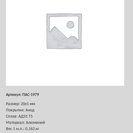
Артикул: ПАС-1979
Размер: 20х1 мм
Покрытие: Анод
Сплав: АД31 Т5
Материал: Алюминий
Вес
1 м.п.
: 0,162 кг