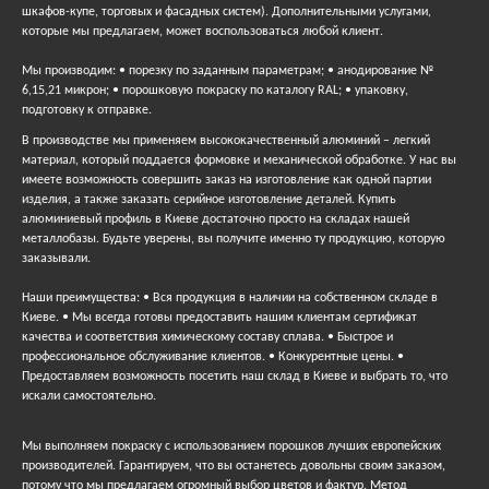
шкафов-купе, торговых и фасадных систем). Дополнительными услугами,
которые мы предлагаем, может воспользоваться любой клиент.
Мы производим: • порезку по заданным параметрам; • анодирование №
6,15,21 микрон; • порошковую покраску по каталогу RAL; • упаковку,
подготовку к отправке.
В производстве мы применяем высококачественный алюминий – легкий
материал, который поддается формовке и механической обработке. У нас вы
имеете возможность совершить заказ на изготовление как одной партии
изделия, а также заказать серийное изготовление деталей. Купить
алюминиевый профиль в Киеве достаточно просто на складах нашей
металлобазы. Будьте уверены, вы получите именно ту продукцию, которую
заказывали.
Наши преимущества: • Вся продукция в наличии на собственном складе в
Киеве. • Мы всегда готовы предоставить нашим клиентам сертификат
качества и соответствия химическому составу сплава. • Быстрое и
профессиональное обслуживание клиентов. • Конкурентные цены. •
Предоставляем возможность посетить наш склад в Киеве и выбрать то, что
искали самостоятельно.
Мы выполняем покраску с использованием порошков лучших европейских
производителей. Гарантируем, что вы останетесь довольны своим заказом,
потому что мы предлагаем огромный выбор цветов и фактур. Метод