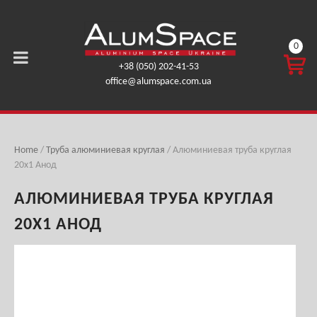
0
КОРЗ
+38 (050) 202-41-53
ИНА
office@alumspace.com.ua
0,00
ГРН.
Home
/
Труба алюминиевая круглая
/ Алюминиевая труба круглая
20х1 Анод
АЛЮМИНИЕВАЯ ТРУБА КРУГЛАЯ
20Х1 АНОД