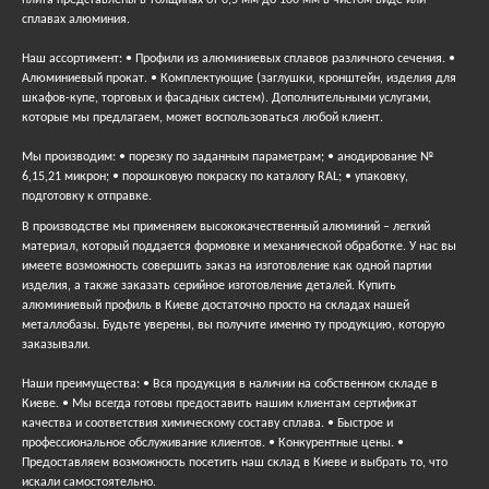
плита представлены в толщинах от 0,5 мм до 100 мм в чистом виде или
сплавах алюминия.
Наш ассортимент: • Профили из алюминиевых сплавов различного сечения. •
Алюминиевый прокат. • Комплектующие (заглушки, кронштейн, изделия для
шкафов-купе, торговых и фасадных систем). Дополнительными услугами,
которые мы предлагаем, может воспользоваться любой клиент.
Мы производим: • порезку по заданным параметрам; • анодирование №
6,15,21 микрон; • порошковую покраску по каталогу RAL; • упаковку,
подготовку к отправке.
В производстве мы применяем высококачественный алюминий – легкий
материал, который поддается формовке и механической обработке. У нас вы
имеете возможность совершить заказ на изготовление как одной партии
изделия, а также заказать серийное изготовление деталей. Купить
алюминиевый профиль в Киеве достаточно просто на складах нашей
металлобазы. Будьте уверены, вы получите именно ту продукцию, которую
заказывали.
Наши преимущества: • Вся продукция в наличии на собственном складе в
Киеве. • Мы всегда готовы предоставить нашим клиентам сертификат
качества и соответствия химическому составу сплава. • Быстрое и
профессиональное обслуживание клиентов. • Конкурентные цены. •
Предоставляем возможность посетить наш склад в Киеве и выбрать то, что
искали самостоятельно.