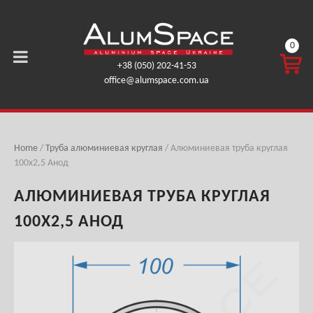
0
КОРЗ
+38 (050) 202-41-53
ИНА
office@alumspace.com.ua
0,00
ГРН.
Home
/
Труба алюминиевая круглая
/ Алюминиевая труба круглая
100х2,5 Анод
АЛЮМИНИЕВАЯ ТРУБА КРУГЛАЯ
100Х2,5 АНОД