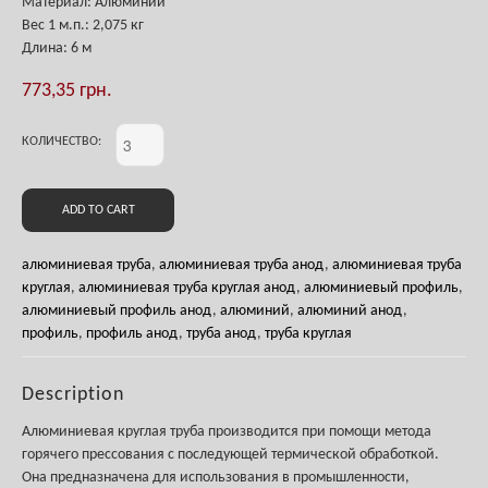
Материал: Алюминий
Вес
1 м.п.
: 2,075 кг
Длина: 6 м
773,35
грн.
КОЛИЧЕСТВО:
ADD TO CART
алюминиевая труба
,
алюминиевая труба анод
,
алюминиевая труба
круглая
,
алюминиевая труба круглая анод
,
алюминиевый профиль
,
алюминиевый профиль анод
,
алюминий
,
алюминий анод
,
профиль
,
профиль анод
,
труба анод
,
труба круглая
Description
Алюминиевая круглая труба производится при помощи метода
горячего прессования с последующей термической обработкой.
Она предназначена для использования в промышленности,