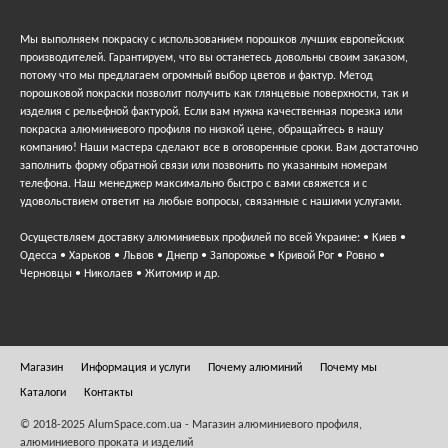
Мы выполняем покраску с использованием порошков лучших европейских
производителей. Гарантируем, что вы останетесь довольны своим заказом,
потому что мы предлагаем огромный выбор цветов и фактур. Метод
порошковой покраски позволит получить как глянцевые поверхности, так и
изделия с рельефной фактурой. Если вам нужна качественная порезка или
покраска алюминиевого профиля по низкой цене, обращайтесь в нашу
компанию! Наши мастера сделают все в оговоренные сроки. Вам достаточно
заполнить форму обратной связи или позвонить по указанным номерам
телефона. Наш менеджер максимально быстро с вами свяжется и с
удовольствием ответит на любые вопросы, связанные с нашими услугами.
Осуществляем доставку алюминиевых профилей по всей Украине: • Киев •
Одесса • Харьков • Львов • Днепр • Запорожье • Кривой Рог • Ровно •
Черновцы • Николаев • Житомир и др.
Магазин
Информация и услуги
Почему алюминий
Почему мы
Каталоги
Контакты
© 2018-2025 AlumSpace.com.ua - Магазин алюминиевого профиля,
алюминиевого проката и изделий