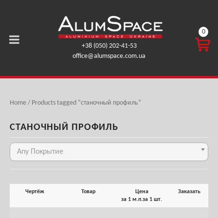
0
КОРЗ
+38 (050) 202-41-53
ИНА
office@alumspace.com.ua
0,00
ГРН.
Home
/ Products tagged “станочный профиль”
СТАНОЧНЫЙ ПРОФИЛЬ
Any Покрытие
Чертёж
Товар
Цена
Заказать
за 1 м.п.
за 1 шт.