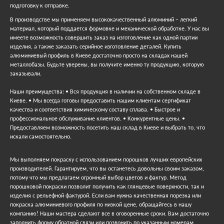
подготовку к отправке.
В производстве мы применяем высококачественный алюминий – легкий
материал, который поддается формовке и механической обработке. У нас вы
имеете возможность совершить заказ на изготовление как одной партии
изделия, а также заказать серийное изготовление деталей. Купить
алюминиевый профиль в Киеве достаточно просто на складах нашей
металлобазы. Будьте уверены, вы получите именно ту продукцию, которую
заказывали.
Наши преимущества: • Вся продукция в наличии на собственном складе в
Киеве. • Мы всегда готовы предоставить нашим клиентам сертификат
качества и соответствия химическому составу сплава. • Быстрое и
профессиональное обслуживание клиентов. • Конкурентные цены. •
Предоставляем возможность посетить наш склад в Киеве и выбрать то, что
искали самостоятельно.
Мы выполняем покраску с использованием порошков лучших европейских
производителей. Гарантируем, что вы останетесь довольны своим заказом,
потому что мы предлагаем огромный выбор цветов и фактур. Метод
порошковой покраски позволит получить как глянцевые поверхности, так и
изделия с рельефной фактурой. Если вам нужна качественная порезка или
покраска алюминиевого профиля по низкой цене, обращайтесь в нашу
компанию! Наши мастера сделают все в оговоренные сроки. Вам достаточно
заполнить форму обратной связи или позвонить по указанным номерам