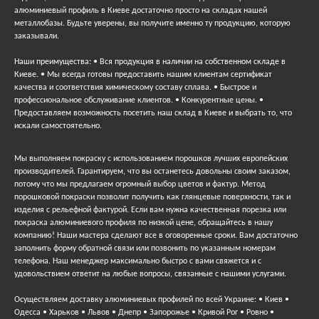
алюминиевый профиль в Киеве достаточно просто на складах нашей
металлобазы. Будьте уверены, вы получите именно ту продукцию, которую
заказывали.
Наши преимущества: • Вся продукция в наличии на собственном складе в
Киеве. • Мы всегда готовы предоставить нашим клиентам сертификат
качества и соответствия химическому составу сплава. • Быстрое и
профессиональное обслуживание клиентов. • Конкурентные цены. •
Предоставляем возможность посетить наш склад в Киеве и выбрать то, что
искали самостоятельно.
Мы выполняем покраску с использованием порошков лучших европейских
производителей. Гарантируем, что вы останетесь довольны своим заказом,
потому что мы предлагаем огромный выбор цветов и фактур. Метод
порошковой покраски позволит получить как глянцевые поверхности, так и
изделия с рельефной фактурой. Если вам нужна качественная порезка или
покраска алюминиевого профиля по низкой цене, обращайтесь в нашу
компанию! Наши мастера сделают все в оговоренные сроки. Вам достаточно
заполнить форму обратной связи или позвонить по указанным номерам
телефона. Наш менеджер максимально быстро с вами свяжется и с
удовольствием ответит на любые вопросы, связанные с нашими услугами.
Осуществляем доставку алюминиевых профилей по всей Украине: • Киев •
Одесса • Харьков • Львов • Днепр • Запорожье • Кривой Рог • Ровно •