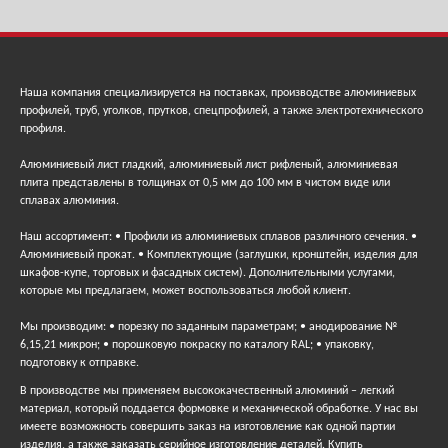
Наша компания специализируется на поставках, производстве алюминиевых
профилей, труб, уголков, прутков, спецпрофилей, а также электротехнического
профиля.
Алюминиевый лист гладкий, алюминиевый лист рифленый, алюминиевая
плита представлены в толщинах от 0,5 мм до 100 мм в чистом виде или
сплавах алюминия.
Наш ассортимент: • Профили из алюминиевых сплавов различного сечения. •
Алюминиевый прокат. • Комплектующие (заглушки, кронштейн, изделия для
шкафов-купе, торговых и фасадных систем). Дополнительными услугами,
которые мы предлагаем, может воспользоваться любой клиент.
Мы производим: • порезку по заданным параметрам; • анодирование №
6,15,21 микрон; • порошковую покраску по каталогу RAL; • упаковку,
подготовку к отправке.
В производстве мы применяем высококачественный алюминий – легкий
материал, который поддается формовке и механической обработке. У нас вы
имеете возможность совершить заказ на изготовление как одной партии
изделия, а также заказать серийное изготовление деталей. Купить