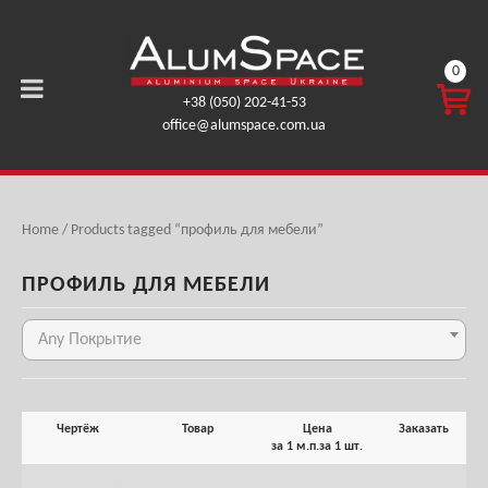
0
КОРЗ
+38 (050) 202-41-53
ИНА
office@alumspace.com.ua
0,00
ГРН.
Home
/ Products tagged “профиль для мебели”
ПРОФИЛЬ ДЛЯ МЕБЕЛИ
Any Покрытие
Чертёж
Товар
Цена
Заказать
за 1 м.п.
за 1 шт.