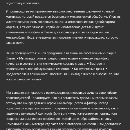
подготовку к отправке.
В производстве мы применяем высококачественный алюминий – легкий
материал, который поддается формовке и механической обработке. У нас вы
имеете возможность совершить заказ на изготовление как одной партии
изделия, а также заказать серийное изготовление деталей. Купить
алюминиевый профиль в Киеве достаточно просто на складах нашей
металлобазы. Будьте уверены, вы получите именно ту продукцию, которую
заказывали.
Наши преимущества: • Вся продукция в наличии на собственном складе в
Киеве. • Мы всегда готовы предоставить нашим клиентам сертификат
качества и соответствия химическому составу сплава. • Быстрое и
профессиональное обслуживание клиентов. • Конкурентные цены. •
Предоставляем возможность посетить наш склад в Киеве и выбрать то, что
искали самостоятельно.
Мы выполняем покраску с использованием порошков лучших европейских
производителей. Гарантируем, что вы останетесь довольны своим заказом,
потому что мы предлагаем огромный выбор цветов и фактур. Метод
порошковой покраски позволит получить как глянцевые поверхности, так и
изделия с рельефной фактурой. Если вам нужна качественная порезка или
покраска алюминиевого профиля по низкой цене, обращайтесь в нашу
компанию! Наши мастера сделают все в оговоренные сроки. Вам достаточно
заполнить форму обратной связи или позвонить по указанным номерам