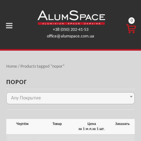
0
КОРЗ
+38 (050) 202-41-53
ИНА
office@alumspace.com.ua
0,00
ГРН.
Home
/ Products tagged “порог”
ПОРОГ
Any Покрытие
Чертёж
Товар
Цена
Заказать
за 1 м.п.
за 1 шт.