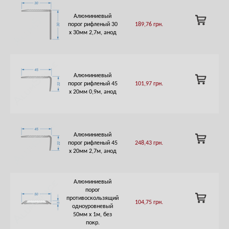
Алюминиевый
ADD
порог рифленый 30
189,76
грн.
TO
х 30мм 2,7м, анод
CART
Алюминиевый
ADD
порог рифленый 45
101,97
грн.
TO
х 20мм 0,9м, анод
CART
Алюминиевый
ADD
порог рифленый 45
248,43
грн.
TO
х 20мм 2,7м, анод
CART
Алюминиевый
порог
ADD
противоскользящий
104,75
грн.
TO
одноуровневый
CART
50мм х 1м, без
покр.