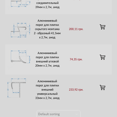
соединительный
CART
39мм х 2,7м, анод
Алюминиевый
порог для плитки
ADD
скрытого монтажа
200,11
грн.
TO
Z- образный 41,5мм
CART
х 2,7м, анод
Алюминиевый
ADD
порог для плитки
74,35
грн.
TO
внешний угловой
CART
20мм х 2,7м, анод
Алюминиевый
порог для плитки
ADD
внешний
233,92
грн.
TO
универсальный
CART
33мм х 2,7м, анод