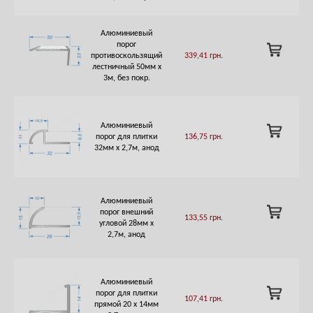
Алюминиевый
порог
ADD
противоскользящий
339,41
грн.
TO
лестничный 50мм х
CART
3м, без покр.
Алюминиевый
ADD
порог для плитки
136,75
грн.
TO
32мм х 2,7м, анод
CART
Алюминиевый
ADD
порог внешний
133,55
грн.
TO
угловой 28мм х
CART
2,7м, анод
Алюминиевый
ADD
порог для плитки
107,41
грн.
TO
прямой 20 х 14мм