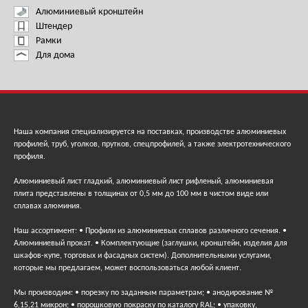
Алюминиевый кронштейн
Штендер
Рамки
Для дома
Наша компания специализируется на поставках, производстве алюминиевых
профилей, труб, уголков, прутков, спецпрофилей, а также электротехнического
профиля.
Алюминиевый лист гладкий, алюминиевый лист рифленый, алюминиевая
плита представлены в толщинах от 0,5 мм до 100 мм в чистом виде или
сплавах алюминия.
Наш ассортимент: • Профили из алюминиевых сплавов различного сечения. •
Алюминиевый прокат. • Комплектующие (заглушки, кронштейн, изделия для
шкафов-купе, торговых и фасадных систем). Дополнительными услугами,
которые мы предлагаем, может воспользоваться любой клиент.
Мы производим: • порезку по заданным параметрам; • анодирование №
6,15,21 микрон; • порошковую покраску по каталогу RAL; • упаковку,