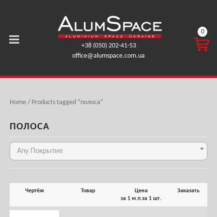
0
КОРЗ
+38 (050) 202-41-53
ИНА
office@alumspace.com.ua
0,00
ГРН.
Home
/ Products tagged “полоса”
ПОЛОСА
Any Покрытие
Чертёж
Товар
Цена
Заказать
за 1 м.п.
за 1 шт.