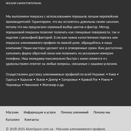
искали самостоятельно.
Мы выполняем покраску с использованием порошков лучших европейских
производителей. Гарантируем, что вы останетесь довольны своим заказом,
потому что мы предлагаем огромный выбор цветов и фактур. Метод
порошковой покраски позволит получить как глянцевые поверхности, так и
изделия с рельефной фактурой. Если вам нужна качественная порезка или
покраска алюминиевого профиля по низкой цене, обращайтесь в нашу
компанию! Наши мастера сделают все в оговоренные сроки. Вам достаточно
заполнить форму обратной связи или позвонить по указанным номерам
телефона. Наш менеджер максимально быстро с вами свяжется и с
удовольствием ответит на любые вопросы, связанные с нашими услугами.
Осуществляем доставку алюминиевых профилей по всей Украине: • Киев •
Одесса • Харьков • Львов • Днепр • Запорожье • Кривой Рог • Ровно •
Черновцы • Николаев • Житомир и др.
Магазин
Информация и услуги
Почему алюминий
Почему мы
Каталоги
Контакты
© 2018-2025 AlumSpace.com.ua - Магазин алюминиевого профиля,