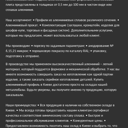
плита представлены в толщинах от 0,5 мм до 100 мм в чистом виде или
сплавах алюминия.
Наш ассортимент: • Профили из алюминиевых сплавов различного сечения. •
Алюминиевый прокат. • Комплектующие (заглушки, кронштейн, изделия для
шкафов-купе, торговых и фасадных систем). Дополнительными услугами,
которые мы предлагаем, может воспользоваться любой клиент.
Мы производим: • порезку по заданным параметрам; • анодирование №
6,15,21 микрон; • порошковую покраску по каталогу RAL; • упаковку,
подготовку к отправке.
В производстве мы применяем высококачественный алюминий – легкий
материал, который поддается формовке и механической обработке. У нас вы
имеете возможность совершить заказ на изготовление как одной партии
изделия, а также заказать серийное изготовление деталей. Купить
алюминиевый профиль в Киеве достаточно просто на складах нашей
металлобазы. Будьте уверены, вы получите именно ту продукцию, которую
заказывали.
Наши преимущества: • Вся продукция в наличии на собственном складе в
Киеве. • Мы всегда готовы предоставить нашим клиентам сертификат
качества и соответствия химическому составу сплава. • Быстрое и
профессиональное обслуживание клиентов. • Конкурентные цены. •
Предоставляем возможность посетить наш склад в Киеве и выбрать то, что