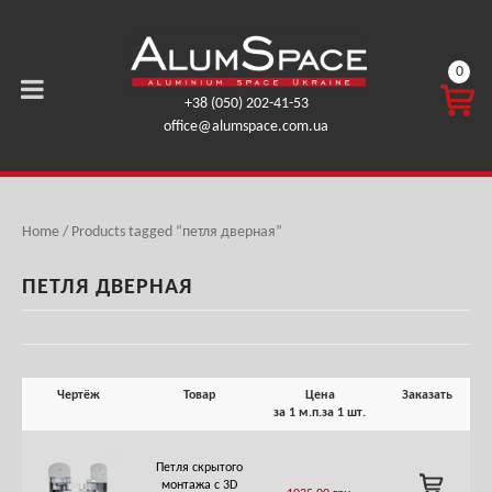
0
КОРЗ
+38 (050) 202-41-53
ИНА
office@alumspace.com.ua
0,00
ГРН.
Home
/ Products tagged “петля дверная”
ПЕТЛЯ ДВЕРНАЯ
Чертёж
Товар
Цена
Заказать
за 1 м.п.
за 1 шт.
Петля скрытого
ADD
монтажа с 3D