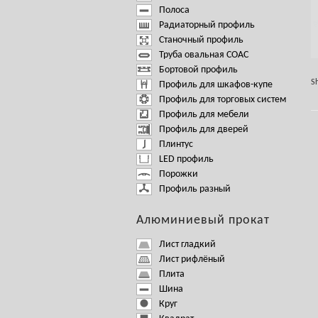
Полоса
Радиаторный профиль
Станочный профиль
Труба овальная СОАС
Бортовой профиль
S
Профиль для шкафов-купе
Профиль для торговых систем
Профиль для мебели
Профиль для дверей
Плинтус
LED профиль
Порожки
Профиль разный
Алюминиевый прокат
Лист гладкий
Лист рифлёный
Плита
Шина
Круг