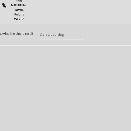
под
магнитный
замок
Polaris
WC/PZ
howing the single result