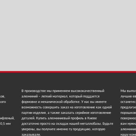
В производстве мы применяем высококачественный
Мы выпол
ков,
алюминий – легкий материал, который поддается
лучших ев
кого
формовке и механической обработке. У нас вы имеете
останетес
возможность совершить заказ на изготовление как одной
предлага
партии изделия, а также заказать серийное изготовление
порошков
рифленый,
деталей. Купить алюминиевый профиль в Киеве
поверхнос
 0,5 мм
достаточно просто на складах нашей металлобазы. Будьте
вам нужна
уверены, вы получите именно ту продукцию, которую
алюминие
заказывали.
нашу ком