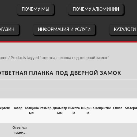
ПОЧЕМУ МЫ
ПОЧЕМУ АЛЮМИНИЙ
ГАЗИН
ИНФОРМАЦИЯ И УСЛУГИ
КАТАЛОГИ
ome
/ Products tagged “ответная планка под дверной замок”
ОТВЕТНАЯ ПЛАНКА ПОД ДВЕРНОЙ ЗАМОК
ертёж
Товар
Толщина
Размер
Диаметр
Высота
Ширина
Покрытие
Сплав
Матери
мм
мм
м
м
Ответная
планка