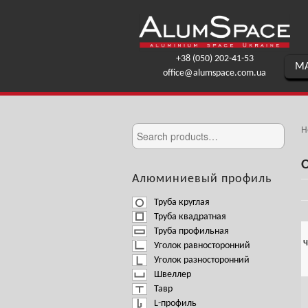
+38 (050) 202-41-53
МА
office@alumspace.com.ua
H
Алюминиевый профиль
Труба круглая
Труба квадратная
Труба профильная
Ч
Уголок равносторонний
Уголок разносторонний
Швеллер
Тавр
L-профиль