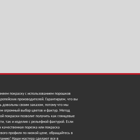
няем покраску с использованием порошков
ропейских производителей. Гарантируем, что вы
ь довольны своим заказом, потому что мы
ем огромный выбор цветов и фактур. Метод
ой покраски позволит получить как глянцевые
ти, так и изделия с рельефной фактурой. Если
 качественная порезка или покраска
вого профиля по низкой цене, обращайтесь в
панию! Наши мастера сделают все в