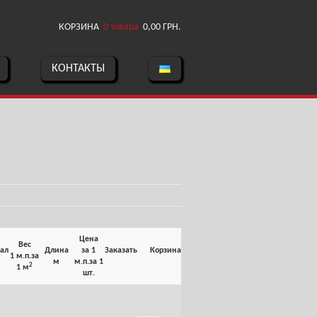
КОРЗИНА
0 товара
0,00
ГРН.
КОНТАКТЫ
Цена
Вес
ал
Длина
за 1
Заказать
Корзина
1 м.п.
за
м
м.п.
за 1
2
1 м
шт.