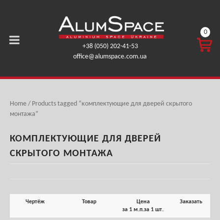
0
КОРЗ
+38 (050) 202-41-53
ИНА
office@alumspace.com.ua
0,00
ГРН.
Home
/ Products tagged “комплектующие для дверей скрытого
монтажа”
КОМПЛЕКТУЮЩИЕ ДЛЯ ДВЕРЕЙ
СКРЫТОГО МОНТАЖА
Чертёж
Товар
Цена
Заказать
за 1 м.п.
за 1 шт.