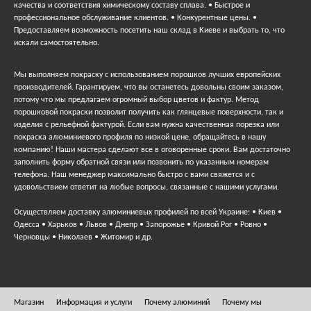
качества и соответствия химическому составу сплава. • Быстрое и
профессиональное обслуживание клиентов. • Конкурентные цены. •
Предоставляем возможность посетить наш склад в Киеве и выбрать то, что
искали самостоятельно.
Мы выполняем покраску с использованием порошков лучших европейских
производителей. Гарантируем, что вы останетесь довольны своим заказом,
потому что мы предлагаем огромный выбор цветов и фактур. Метод
порошковой покраски позволит получить как глянцевые поверхности, так и
изделия с рельефной фактурой. Если вам нужна качественная порезка или
покраска алюминиевого профиля по низкой цене, обращайтесь в нашу
компанию! Наши мастера сделают все в оговоренные сроки. Вам достаточно
заполнить форму обратной связи или позвонить по указанным номерам
телефона. Наш менеджер максимально быстро с вами свяжется и с
удовольствием ответит на любые вопросы, связанные с нашими услугами.
Осуществляем доставку алюминиевых профилей по всей Украине: • Киев •
Одесса • Харьков • Львов • Днепр • Запорожье • Кривой Рог • Ровно •
Черновцы • Николаев • Житомир и др.
Магазин
Информация и услуги
Почему алюминий
Почему мы