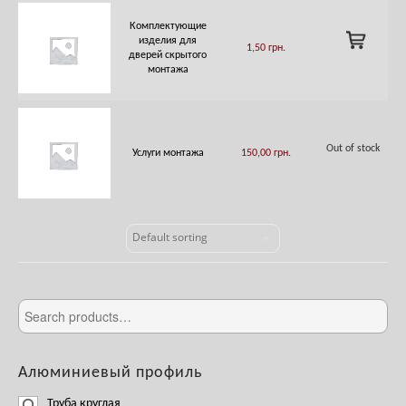
Комплектующие
ADD
изделия для
1,50
грн.
TO
дверей скрытого
CART
монтажа
Out of stock
Услуги монтажа
150,00
грн.
Алюминиевый профиль
Труба круглая