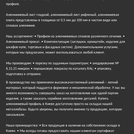
профиля.
Алюминиевый лист гладкий, алюминиевый лист рифленый, алюминиевая
плита представлены в толщинах от 0,5 мм до 100 мм в чистом виде или
сплавах алюминия.
Наш ассортимент: • Профили из алюминиевых сплавов различного сечения. •
Алюминиевый прокат. • Комплектующие (заглушки, кронштейн, изделия для
шкафов-купе, торговых и фасадных систем). Дополнительными услугами,
которые мы предлагаем, может воспользоваться любой клиент.
Мы производим: • порезку по заданным параметрам; • анодирование №
6,15,21 микрон; • порошковую покраску по каталогу RAL; • упаковку,
подготовку к отправке.
В производстве мы применяем высококачественный алюминий – легкий
материал, который поддается формовке и механической обработке. У нас вы
имеете возможность совершить заказ на изготовление как одной партии
изделия, а также заказать серийное изготовление деталей. Купить
алюминиевый профиль в Киеве достаточно просто на складах нашей
металлобазы. Будьте уверены, вы получите именно ту продукцию, которую
заказывали.
Наши преимущества: • Вся продукция в наличии на собственном складе в
Киеве. • Мы всегда готовы предоставить нашим клиентам сертификат