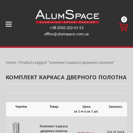
0
КОРЗ
+38 (050) 202-41-53
ИНА
office@alumspace.com.ua
0,00
ГРН.
Home
/ Products tagged “комплект каркаса дверного полотна”
КОМПЛЕКТ КАРКАСА ДВЕРНОГО ПОЛОТНА
Чертёж
Товар
Цена
Заказать
за 1 м.п.
за 1 шт.
Комплект каркаса
дверного полотна
Out of stock