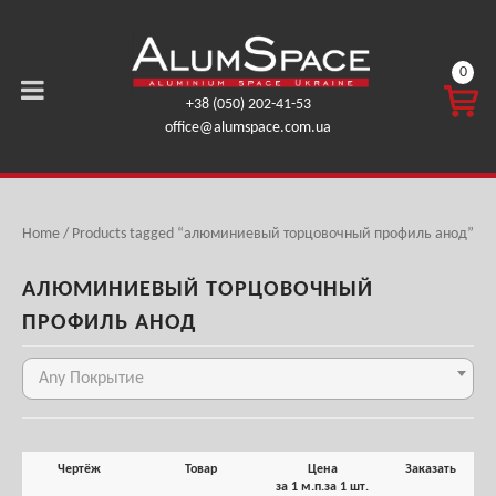
0
КОРЗ
+38 (050) 202-41-53
ИНА
office@alumspace.com.ua
0,00
ГРН.
Home
/ Products tagged “алюминиевый торцовочный профиль анод”
АЛЮМИНИЕВЫЙ ТОРЦОВОЧНЫЙ
ПРОФИЛЬ АНОД
Any Покрытие
Чертёж
Товар
Цена
Заказать
за 1 м.п.
за 1 шт.