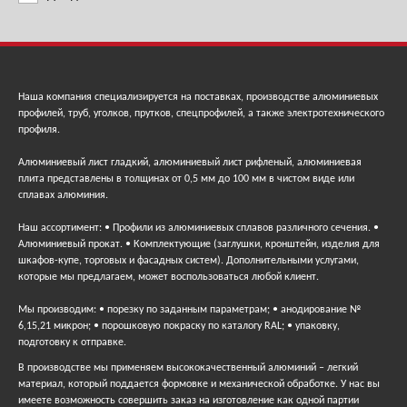
Наша компания специализируется на поставках, производстве алюминиевых
профилей, труб, уголков, прутков, спецпрофилей, а также электротехнического
профиля.
Алюминиевый лист гладкий, алюминиевый лист рифленый, алюминиевая
плита представлены в толщинах от 0,5 мм до 100 мм в чистом виде или
сплавах алюминия.
Наш ассортимент: • Профили из алюминиевых сплавов различного сечения. •
Алюминиевый прокат. • Комплектующие (заглушки, кронштейн, изделия для
шкафов-купе, торговых и фасадных систем). Дополнительными услугами,
которые мы предлагаем, может воспользоваться любой клиент.
Мы производим: • порезку по заданным параметрам; • анодирование №
6,15,21 микрон; • порошковую покраску по каталогу RAL; • упаковку,
подготовку к отправке.
В производстве мы применяем высококачественный алюминий – легкий
материал, который поддается формовке и механической обработке. У нас вы
имеете возможность совершить заказ на изготовление как одной партии