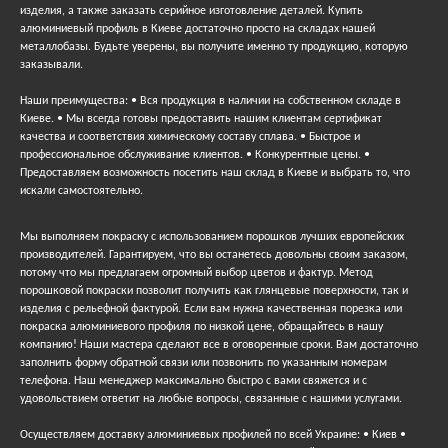
изделия, а также заказать серийное изготовление деталей. Купить
алюминиевый профиль в Киеве достаточно просто на складах нашей
металлобазы. Будьте уверены, вы получите именно ту продукцию, которую
заказывали.
Наши преимущества: • Вся продукция в наличии на собственном складе в
Киеве. • Мы всегда готовы предоставить нашим клиентам сертификат
качества и соответствия химическому составу сплава. • Быстрое и
профессиональное обслуживание клиентов. • Конкурентные цены. •
Предоставляем возможность посетить наш склад в Киеве и выбрать то, что
искали самостоятельно.
Мы выполняем покраску с использованием порошков лучших европейских
производителей. Гарантируем, что вы останетесь довольны своим заказом,
потому что мы предлагаем огромный выбор цветов и фактур. Метод
порошковой покраски позволит получить как глянцевые поверхности, так и
изделия с рельефной фактурой. Если вам нужна качественная порезка или
покраска алюминиевого профиля по низкой цене, обращайтесь в нашу
компанию! Наши мастера сделают все в оговоренные сроки. Вам достаточно
заполнить форму обратной связи или позвонить по указанным номерам
телефона. Наш менеджер максимально быстро с вами свяжется и с
удовольствием ответит на любые вопросы, связанные с нашими услугами.
Осуществляем доставку алюминиевых профилей по всей Украине: • Киев •