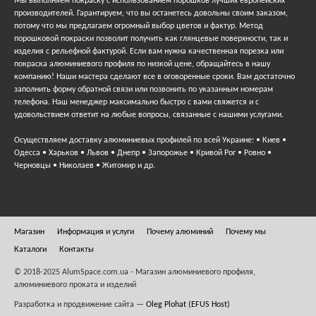
Мы выполняем покраску с использованием порошков лучших европейских
производителей. Гарантируем, что вы останетесь довольны своим заказом,
потому что мы предлагаем огромный выбор цветов и фактур. Метод
порошковой покраски позволит получить как глянцевые поверхности, так и
изделия с рельефной фактурой. Если вам нужна качественная порезка или
покраска алюминиевого профиля по низкой цене, обращайтесь в нашу
компанию! Наши мастера сделают все в оговоренные сроки. Вам достаточно
заполнить форму обратной связи или позвонить по указанным номерам
телефона. Наш менеджер максимально быстро с вами свяжется и с
удовольствием ответит на любые вопросы, связанные с нашими услугами.
Осуществляем доставку алюминиевых профилей по всей Украине: • Киев •
Одесса • Харьков • Львов • Днепр • Запорожье • Кривой Рог • Ровно •
Черновцы • Николаев • Житомир и др.
Магазин
Информация и услуги
Почему алюминий
Почему мы
Каталоги
Контакты
© 2018-2025 AlumSpace.com.ua - Магазин алюминиевого профиля,
алюминиевого проката и изделий
Разработка и продвижение сайта —
Oleg Plohat (EFUS Host)