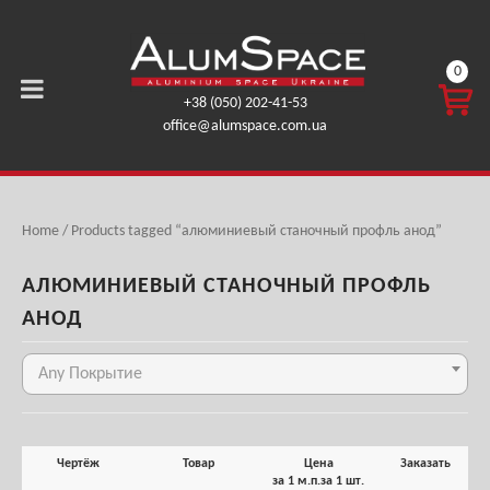
0
КОРЗ
+38 (050) 202-41-53
ИНА
office@alumspace.com.ua
0,00
ГРН.
Home
/ Products tagged “алюминиевый станочный профль анод”
АЛЮМИНИЕВЫЙ СТАНОЧНЫЙ ПРОФЛЬ
АНОД
Any Покрытие
Чертёж
Товар
Цена
Заказать
за 1 м.п.
за 1 шт.