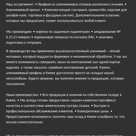
Наш ассортимент: • Профили из алюминиевых сплавов различного сечения. •
Алюминиевый прокат. • Комплектующие (заглушки, кронштейн, изделия для
шкафов-купе, торговых и фасадных систем). Дополнительными услугами,
которые мы предлагаем, может воспользоваться любой клиент.
Мы производим: • порезку по заданным параметрам; • анодирование №
6,15,21 микрон; • порошковую покраску по каталогу RAL; • упаковку,
подготовку к отправке.
В производстве мы применяем высококачественный алюминий – легкий
материал, который поддается формовке и механической обработке. У нас вы
имеете возможность совершить заказ на изготовление как одной партии
изделия, а также заказать серийное изготовление деталей. Купить
алюминиевый профиль в Киеве достаточно просто на складах нашей
металлобазы. Будьте уверены, вы получите именно ту продукцию, которую
заказывали.
Наши преимущества: • Вся продукция в наличии на собственном складе в
Киеве. • Мы всегда готовы предоставить нашим клиентам сертификат
качества и соответствия химическому составу сплава. • Быстрое и
профессиональное обслуживание клиентов. • Конкурентные цены. •
Предоставляем возможность посетить наш склад в Киеве и выбрать то, что
искали самостоятельно.