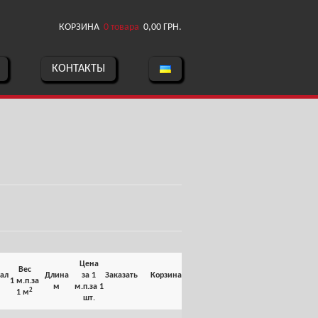
КОРЗИНА
0 товара
0,00
ГРН.
КОНТАКТЫ
Цена
Вес
ал
Длина
за 1
Заказать
Корзина
1 м.п.
за
м
м.п.
за 1
2
1 м
шт.