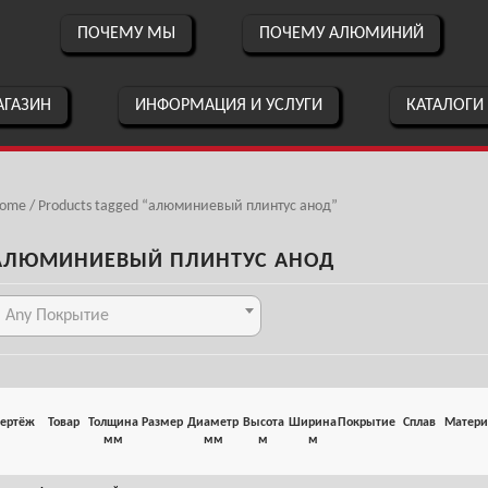
ПОЧЕМУ МЫ
ПОЧЕМУ АЛЮМИНИЙ
ГАЗИН
ИНФОРМАЦИЯ И УСЛУГИ
КАТАЛОГИ
ome
/ Products tagged “алюминиевый плинтус анод”
АЛЮМИНИЕВЫЙ ПЛИНТУС АНОД
Any Покрытие
ертёж
Товар
Толщина
Размер
Диаметр
Высота
Ширина
Покрытие
Сплав
Матери
мм
мм
м
м