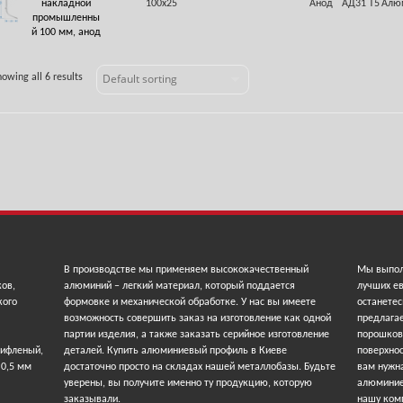
накладной
100х25
Анод
АД31 Т5
Алю
промышленны
й 100 мм, анод
owing all 6 results
В производстве мы применяем высококачественный
Мы выпол
ков,
алюминий – легкий материал, который поддается
лучших ев
кого
формовке и механической обработке. У нас вы имеете
останетес
возможность совершить заказ на изготовление как одной
предлага
партии изделия, а также заказать серийное изготовление
порошков
рифленый,
деталей. Купить алюминиевый профиль в Киеве
поверхнос
 0,5 мм
достаточно просто на складах нашей металлобазы. Будьте
вам нужна
уверены, вы получите именно ту продукцию, которую
алюминие
заказывали.
нашу ком