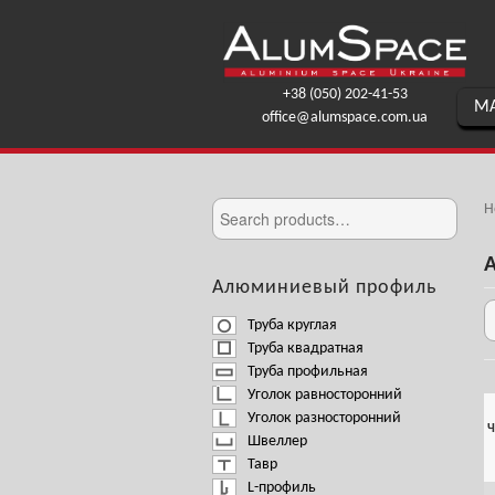
+38 (050) 202-41-53
МА
office@alumspace.com.ua
H
Алюминиевый профиль
Труба круглая
Труба квадратная
Труба профильная
Уголок равносторонний
Уголок разносторонний
Ч
Швеллер
Тавр
L-профиль