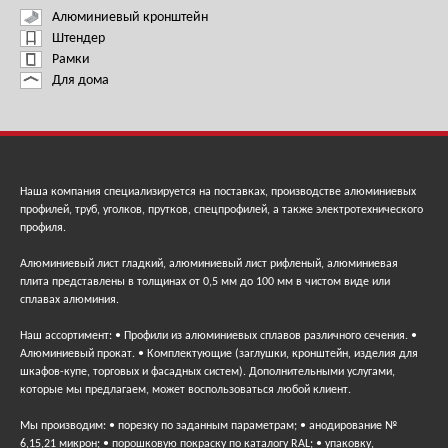
Алюминиевый кронштейн
Штендер
Рамки
Для дома
Наша компания специализируется на поставках, производстве алюминиевых
профилей, труб, уголков, прутков, спецпрофилей, а также электротехнического
профиля.
Алюминиевый лист гладкий, алюминиевый лист рифленый, алюминиевая
плита представлены в толщинах от 0,5 мм до 100 мм в чистом виде или
сплавах алюминия.
Наш ассортимент: • Профили из алюминиевых сплавов различного сечения. •
Алюминиевый прокат. • Комплектующие (заглушки, кронштейн, изделия для
шкафов-купе, торговых и фасадных систем). Дополнительными услугами,
которые мы предлагаем, может воспользоваться любой клиент.
Мы производим: • порезку по заданным параметрам; • анодирование №
6,15,21 микрон; • порошковую покраску по каталогу RAL; • упаковку,