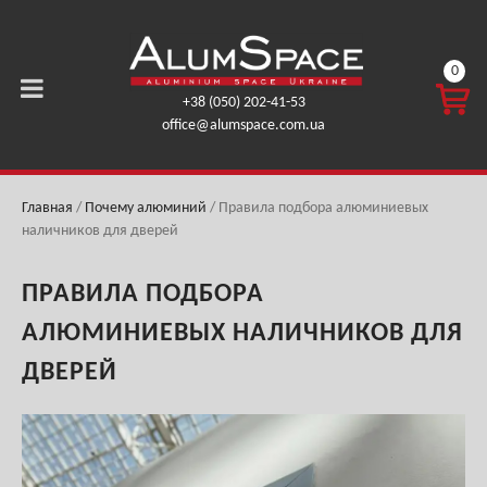
0
КОРЗ
+38 (050) 202-41-53
ИНА
office@alumspace.com.ua
0,00
ГРН.
Главная
/
Почему алюминий
/
Правила подбора алюминиевых
наличников для дверей
ПРАВИЛА ПОДБОРА
АЛЮМИНИЕВЫХ НАЛИЧНИКОВ ДЛЯ
ДВЕРЕЙ