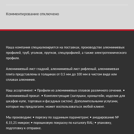
Комментирование отключено
Наша компания специализируется на поставках, производстве алюминиевых
профилей, труб, уголков, прутков, спецпрофилей, а также электротехнического
профиля.
Алюминиевый лист гладкий, алюминиевый лист рифленый, алюминиевая
плита представлены в толщинах от 0,5 мм до 100 мм в чистом виде или
сплавах алюминия.
Наш ассортимент: • Профили из алюминиевых сплавов различного сечения. •
Алюминиевый прокат. • Комплектующие (заглушки, кронштейн, изделия для
шкафов-купе, торговых и фасадных систем). Дополнительными услугами,
которые мы предлагаем, может воспользоваться любой клиент.
Мы производим: • порезку по заданным параметрам; • анодирование №
6,15,21 микрон; • порошковую покраску по каталогу RAL; • упаковку,
подготовку к отправке.