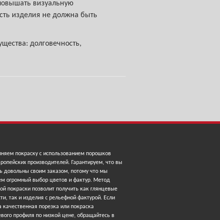
 повышать визуальную
ость изделия не должна быть
ества: долговечность,
няем покраску с использованием порошков
ропейских производителей. Гарантируем, что вы
ь довольны своим заказом, потому что мы
ем огромный выбор цветов и фактур. Метод
ой покраски позволит получить как глянцевые
ти, так и изделия с рельефной фактурой. Если
 качественная порезка или покраска
вого профиля по низкой цене, обращайтесь в