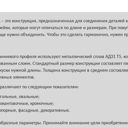
ь
– это конструкция, предназначенная для соединения деталей 
ейки, которые могут отличаться по длине и размерам. При поку
ще нужно объединить. Чтобы это сделать гармонично, нужен 
ниевого профиля используют металлический сплав АД31 Т5, к
анным слоем. Стандартный размер конструкции составляет пят
куски нужной длины. Толщина конструкции в среднем составляет
ивных элементов.
азличают по следующим показателям:
угольные, овальные;
 окантовочные, кромочные;
опорные, фасадные, декоративные.
ообразные параметры. Принимайте внимание цели приобретения