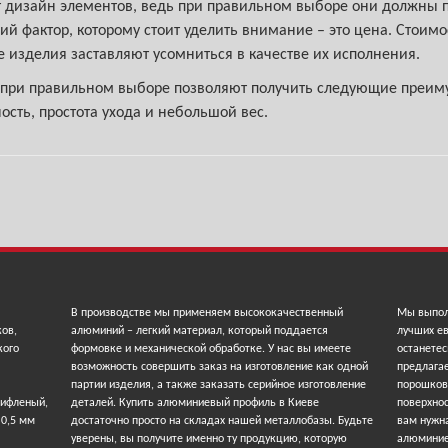
т дизайн элементов, ведь при правильном выборе они должны
й фактор, которому стоит уделить внимание – это цена. Стоим
изделия заставляют усомниться в качестве их исполнения.
и правильном выборе позволяют получить следующие преимущ
ость, простота ухода и небольшой вес.
В производстве мы применяем высококачественный
Мы выпол
ков,
алюминий – легкий материал, который поддается
лучших ев
кого
формовке и механической обработке. У нас вы имеете
останетес
возможность совершить заказ на изготовление как одной
предлага
партии изделия, а также заказать серийное изготовление
порошков
рифленый,
деталей. Купить алюминиевый профиль в Киеве
поверхнос
 0,5 мм
достаточно просто на складах нашей металлобазы. Будьте
вам нужна
уверены, вы получите именно ту продукцию, которую
алюминие