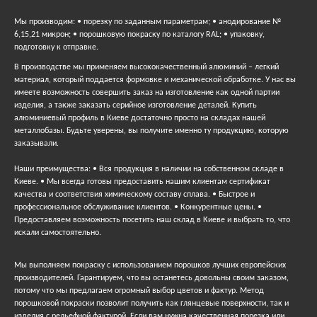
Мы производим: • порезку по заданным параметрам; • анодирование №
6,15,21 микрон; • порошковую покраску по каталогу RAL; • упаковку,
подготовку к отправке.
В производстве мы применяем высококачественный алюминий – легкий
материал, который поддается формовке и механической обработке. У нас вы
имеете возможность совершить заказ на изготовление как одной партии
изделия, а также заказать серийное изготовление деталей. Купить
алюминиевый профиль в Киеве достаточно просто на складах нашей
металлобазы. Будьте уверены, вы получите именно ту продукцию, которую
заказывали.
Наши преимущества: • Вся продукция в наличии на собственном складе в
Киеве. • Мы всегда готовы предоставить нашим клиентам сертификат
качества и соответствия химическому составу сплава. • Быстрое и
профессиональное обслуживание клиентов. • Конкурентные цены. •
Предоставляем возможность посетить наш склад в Киеве и выбрать то, что
искали самостоятельно.
Мы выполняем покраску с использованием порошков лучших европейских
производителей. Гарантируем, что вы останетесь довольны своим заказом,
потому что мы предлагаем огромный выбор цветов и фактур. Метод
порошковой покраски позволит получить как глянцевые поверхности, так и
изделия с рельефной фактурой. Если вам нужна качественная порезка или