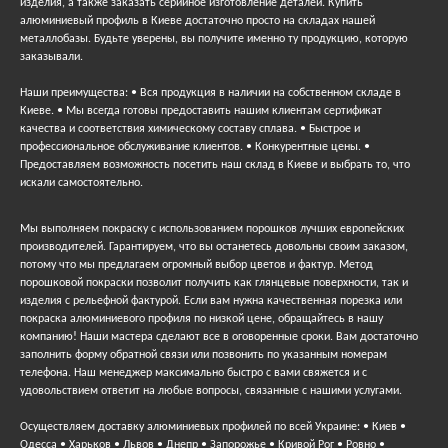
изделия, а также заказать серийное изготовление деталей. Купить
алюминиевый профиль в Киеве достаточно просто на складах нашей
металлобазы. Будьте уверены, вы получите именно ту продукцию, которую
заказывали.
Наши преимущества: • Вся продукция в наличии на собственном складе в
Киеве. • Мы всегда готовы предоставить нашим клиентам сертификат
качества и соответствия химическому составу сплава. • Быстрое и
профессиональное обслуживание клиентов. • Конкурентные цены. •
Предоставляем возможность посетить наш склад в Киеве и выбрать то, что
искали самостоятельно.
Мы выполняем покраску с использованием порошков лучших европейских
производителей. Гарантируем, что вы останетесь довольны своим заказом,
потому что мы предлагаем огромный выбор цветов и фактур. Метод
порошковой покраски позволит получить как глянцевые поверхности, так и
изделия с рельефной фактурой. Если вам нужна качественная порезка или
покраска алюминиевого профиля по низкой цене, обращайтесь в нашу
компанию! Наши мастера сделают все в оговоренные сроки. Вам достаточно
заполнить форму обратной связи или позвонить по указанным номерам
телефона. Наш менеджер максимально быстро с вами свяжется и с
удовольствием ответит на любые вопросы, связанные с нашими услугами.
Осуществляем доставку алюминиевых профилей по всей Украине: • Киев •
Одесса • Харьков • Львов • Днепр • Запорожье • Кривой Рог • Ровно •