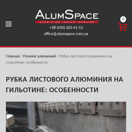
0
КОРЗ
+38 (050) 202-41-53
ИНА
office@alumspace.com.ua
0,00
ГРН.
Главная
/
Почему алюминий
/
Рубка листового алюминия на
гильотине: особенности
РУБКА ЛИСТОВОГО АЛЮМИНИЯ НА
ГИЛЬОТИНЕ: ОСОБЕННОСТИ