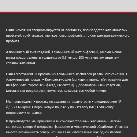
Наша компания специализируется на поставках, производстве алюминиевых
профилей, труб, уголков, прутков, спецпрофилей, а также электротехнического
профиля.
Алюминиевый лист гладкий, алюминиевый лист рифленый, алюминиевая
плита представлены в толщинах от 0,5 мм до 100 мм в чистом виде или
сплавах алюминия.
Наш ассортимент: • Профили из алюминиевых сплавов различного сечения. •
Алюминиевый прокат. • Комплектующие (заглушки, кронштейн, изделия для
шкафов-купе, торговых и фасадных систем). Дополнительными услугами,
которые мы предлагаем, может воспользоваться любой клиент.
Мы производим: • порезку по заданным параметрам; • анодирование №
6,15,21 микрон; • порошковую покраску по каталогу RAL; • упаковку,
подготовку к отправке.
В производстве мы применяем высококачественный алюминий – легкий
материал, который поддается формовке и механической обработке. У нас вы
имеете возможность совершить заказ на изготовление как одной партии