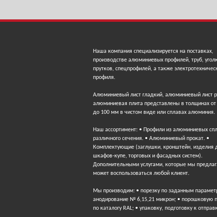
Наша компания специализируется на поставках,
производстве алюминиевых профилей, труб, угол
прутков, спецпрофилей, а также электротехничес
профиля.
Алюминиевый лист гладкий, алюминиевый лист 
алюминиевая плита представлены в толщинах от
до 100 мм в чистом виде или сплавах алюминия.
Наш ассортимент: • Профили из алюминиевых сп
различного сечения. • Алюминиевый прокат. •
Комплектующие (заглушки, кронштейн, изделия 
шкафов-купе, торговых и фасадных систем).
Дополнительными услугами, которые мы предлаг
может воспользоваться любой клиент.
Мы производим: • порезку по заданным парамет
анодирование № 6,15,21 микрон; • порошковую 
по каталогу RAL; • упаковку, подготовку к отправ