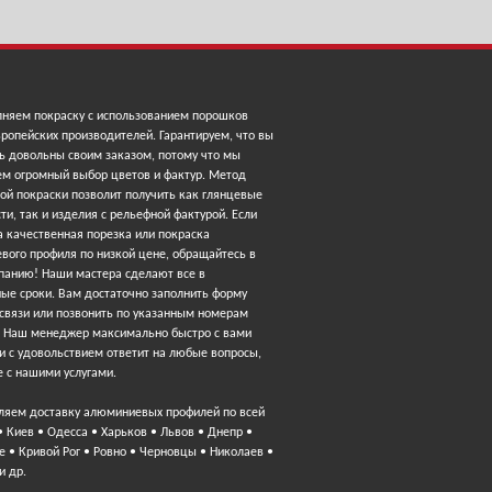
няем покраску с использованием порошков
ропейских производителей. Гарантируем, что вы
ь довольны своим заказом, потому что мы
ем огромный выбор цветов и фактур. Метод
ой покраски позволит получить как глянцевые
ти, так и изделия с рельефной фактурой. Если
 качественная порезка или покраска
вого профиля по низкой цене, обращайтесь в
панию! Наши мастера сделают все в
ные сроки. Вам достаточно заполнить форму
 связи или позвонить по указанным номерам
. Наш менеджер максимально быстро с вами
и с удовольствием ответит на любые вопросы,
 с нашими услугами.
ляем доставку алюминиевых профилей по всей
• Киев • Одесса • Харьков • Львов • Днепр •
 • Кривой Рог • Ровно • Черновцы • Николаев •
и др.