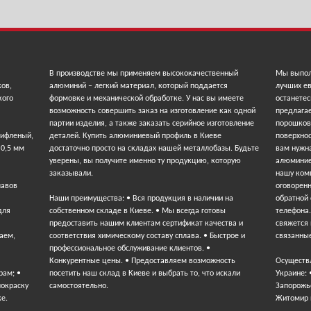
В производстве мы применяем высококачественный
Мы выпол
ков,
алюминий – легкий материал, который поддается
лучших ев
кого
формовке и механической обработке. У нас вы имеете
останетес
возможность совершить заказ на изготовление как одной
предлага
партии изделия, а также заказать серийное изготовление
порошков
рифленый,
деталей. Купить алюминиевый профиль в Киеве
поверхнос
 0,5 мм
достаточно просто на складах нашей металлобазы. Будьте
вам нужна
уверены, вы получите именно ту продукцию, которую
алюминие
заказывали.
нашу ком
лавов
оговорен
Наши преимущества: • Вся продукция в наличии на
обратной
для
собственном складе в Киеве. • Мы всегда готовы
телефона
предоставить нашим клиентам сертификат качества и
свяжется 
аем,
соответствия химическому составу сплава. • Быстрое и
связанные
профессиональное обслуживание клиентов. •
Конкурентные цены. • Предоставляем возможность
Осуществ
рам; •
посетить наш склад в Киеве и выбрать то, что искали
Украине: 
покраску
самостоятельно.
Запорожье
ке.
Житомир 