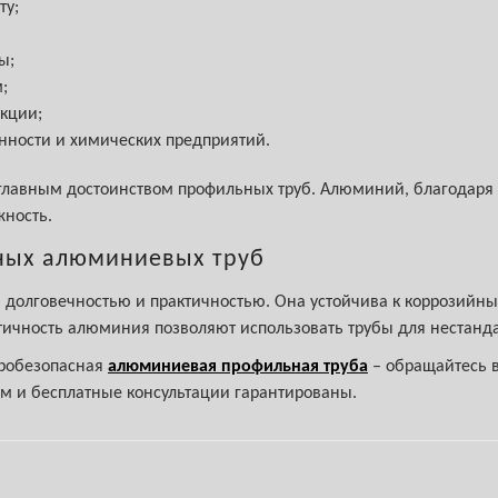
ту;
ы;
;
кции;
ности и химических предприятий.
главным достоинством профильных труб. Алюминий, благодаря с
жность.
ных алюминиевых труб
 долговечностью и практичностью. Она устойчива к коррозийны
стичность алюминия позволяют использовать трубы для нестанд
аробезопасная
алюминиевая профильная труба
– обращайтесь в
м и бесплатные консультации гарантированы.