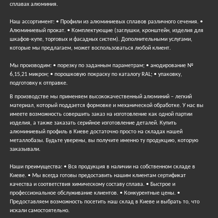
сплавах алюминия.
Наш ассортимент: • Профили из алюминиевых сплавов различного сечения. •
Алюминиевый прокат. • Комплектующие (заглушки, кронштейн, изделия для
шкафов-купе, торговых и фасадных систем). Дополнительными услугами,
которые мы предлагаем, может воспользоваться любой клиент.
Мы производим: • порезку по заданным параметрам; • анодирование №
6,15,21 микрон; • порошковую покраску по каталогу RAL; • упаковку,
подготовку к отправке.
В производстве мы применяем высококачественный алюминий – легкий
материал, который поддается формовке и механической обработке. У нас вы
имеете возможность совершить заказ на изготовление как одной партии
изделия, а также заказать серийное изготовление деталей. Купить
алюминиевый профиль в Киеве достаточно просто на складах нашей
металлобазы. Будьте уверены, вы получите именно ту продукцию, которую
заказывали.
Наши преимущества: • Вся продукция в наличии на собственном складе в
Киеве. • Мы всегда готовы предоставить нашим клиентам сертификат
качества и соответствия химическому составу сплава. • Быстрое и
профессиональное обслуживание клиентов. • Конкурентные цены. •
Предоставляем возможность посетить наш склад в Киеве и выбрать то, что
искали самостоятельно.