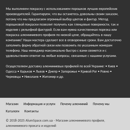
Мы выполняем покраску с использованием порошков лучших европейских
производителей. Гарантируем, что вы останетесь довольны своим заказом,
потому что мы предлагаем огромный выбор цветов и фактур. Метод
порошковой покраски позволит получить как глянцевые поверхности, так и
изделия с рельефной фактурой. Если вам нужна качественная порезка или
покраска алюминиевого профиля по низкой цене, обращайтесь в нашу
компанию! Наши мастера сделают все в оговоренные сроки. Вам достаточно
заполнить форму обратной связи или позвонить по указанным номерам
телефона. Наш менеджер максимально быстро с вами свяжется и с
удовольствием ответит на любые вопросы, связанные с нашими услугами.
Осуществляем доставку алюминиевых профилей по всей Украине: • Киев •
Одесса • Харьков • Львов • Днепр • Запорожье • Кривой Рог • Ровно •
Черновцы • Николаев • Житомир и др.
Магазин
Информация и услуги
Почему алюминий
Почему мы
Каталоги
Контакты
© 2018-2025 AlumSpace.com.ua - Магазин алюминиевого профиля,
алюминиевого проката и изделий