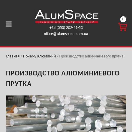
0
КОРЗ
+38 (050) 202-41-53
ИНА
office@alumspace.com.ua
0,00
ГРН.
Главная
/
Почему алюминий
/
Производство алюминиевого прутка
ПРОИЗВОДСТВО АЛЮМИНИЕВОГО
ПРУТКА