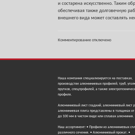
и состарена искусственно. Таким об
обеспечивая также долговечную раб
внешнего вида может составлять не
Комментирование отключено
Наша компания специализируется на поставках,
производстве алюминиевых профилей, труб, угол
прутков, спецпрофилей, а также электротехничес
профиля.
Алюминиевый лист гладкий, алюминиевый лист 
алюминиевая плита представлены в толщинах от
до 100 мм в чистом виде или сплавах алюминия.
Наш ассортимент: • Профили из алюминиевых сп
различного сечения. • Алюминиевый прокат. •