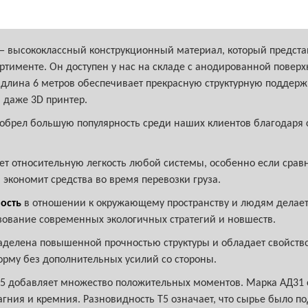
высококлассный конструкционный материал, который представл
ртименте. Он доступен у нас на складе с анодированной поверх
длина 6 метров обеспечивает прекрасную структурную поддер
и даже 3D принтер.
обрел большую популярность среди наших клиентов благодаря
ет относительную легкость любой системы, особенно если сра
 экономит средства во время перевозки груза.
ость
в отношении к окружающему пространству и людям делает
ьзование современных экологичных стратегий и новшеств.
аделена повышенной прочностью структуры и обладает свойств
орму без дополнительных усилий со стороны.
Т5 добавляет множество положительных моментов. Марка АД31 
гния и кремния. Разновидность Т5 означает, что сырье было 