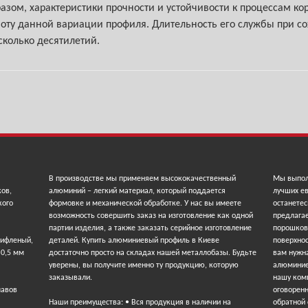
разом, характеристики прочности и устойчивости к процессам ко
оту данной вариации профиля. Длительность его службы при с
сколько десятилетий.
В производстве мы применяем высококачественный
Мы выпол
ков,
алюминий – легкий материал, который поддается
лучших ев
кого
формовке и механической обработке. У нас вы имеете
останетес
возможность совершить заказ на изготовление как одной
предлага
партии изделия, а также заказать серийное изготовление
порошков
рифленый,
деталей. Купить алюминиевый профиль в Киеве
поверхнос
 0,5 мм
достаточно просто на складах нашей металлобазы. Будьте
вам нужна
уверены, вы получите именно ту продукцию, которую
алюминие
заказывали.
нашу ком
лавов
оговорен
Наши преимущества: • Вся продукция в наличии на
обратной