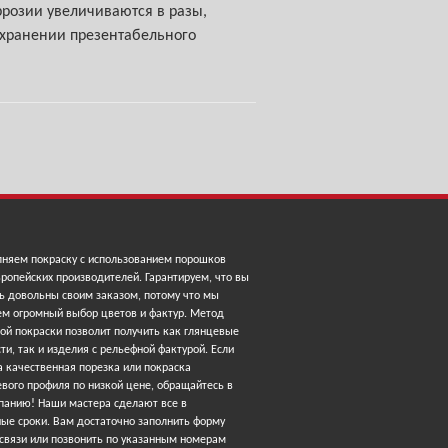
ррозии увеличиваются в разы,
охранении презентабельного
няем покраску с использованием порошков
ропейских производителей. Гарантируем, что вы
ь довольны своим заказом, потому что мы
ем огромный выбор цветов и фактур. Метод
ой покраски позволит получить как глянцевые
ти, так и изделия с рельефной фактурой. Если
 качественная порезка или покраска
вого профиля по низкой цене, обращайтесь в
панию! Наши мастера сделают все в
ные сроки. Вам достаточно заполнить форму
 связи или позвонить по указанным номерам