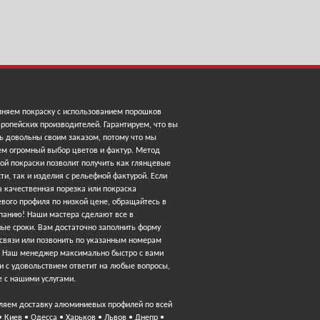
няем покраску с использованием порошков
ропейских производителей. Гарантируем, что вы
ь довольны своим заказом, потому что мы
ем огромный выбор цветов и фактур. Метод
ой покраски позволит получить как глянцевые
ти, так и изделия с рельефной фактурой. Если
 качественная порезка или покраска
вого профиля по низкой цене, обращайтесь в
панию! Наши мастера сделают все в
ные сроки. Вам достаточно заполнить форму
 связи или позвонить по указанным номерам
. Наш менеджер максимально быстро с вами
и с удовольствием ответит на любые вопросы,
 с нашими услугами.
ляем доставку алюминиевых профилей по всей
• Киев • Одесса • Харьков • Львов • Днепр •