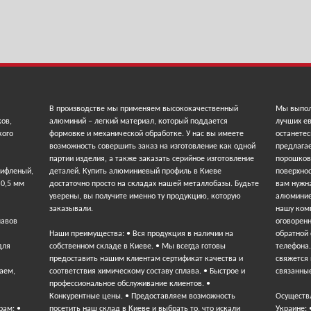
В производстве мы применяем высококачественный
Мы выпол
ков,
алюминий – легкий материал, который поддается
лучших ев
кого
формовке и механической обработке. У нас вы имеете
останетес
возможность совершить заказ на изготовление как одной
предлага
партии изделия, а также заказать серийное изготовление
порошков
рифленый,
деталей. Купить алюминиевый профиль в Киеве
поверхнос
 0,5 мм
достаточно просто на складах нашей металлобазы. Будьте
вам нужна
уверены, вы получите именно ту продукцию, которую
алюминие
заказывали.
нашу ком
лавов
оговорен
Наши преимущества: • Вся продукция в наличии на
обратной
для
собственном складе в Киеве. • Мы всегда готовы
телефона
предоставить нашим клиентам сертификат качества и
свяжется 
аем,
соответствия химическому составу сплава. • Быстрое и
связанные
профессиональное обслуживание клиентов. •
Конкурентные цены. • Предоставляем возможность
Осуществ
рам; •
посетить наш склад в Киеве и выбрать то, что искали
Украине: 