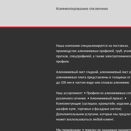
Комментирование отключено
Наша компания специализируется на поставках,
производстве алюминиевых профилей, труб, угол
прутков, спецпрофилей, а также электротехничес
профиля.
Алюминиевый лист гладкий, алюминиевый лист 
алюминиевая плита представлены в толщинах от
до 100 мм в чистом виде или сплавах алюминия.
Наш ассортимент: • Профили из алюминиевых сп
различного сечения. • Алюминиевый прокат. •
Комплектующие (заглушки, кронштейн, изделия 
шкафов-купе, торговых и фасадных систем).
Дополнительными услугами, которые мы предлаг
может воспользоваться любой клиент.
Мы производим: • порезку по заданным парамет