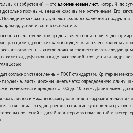
тельных изобретений — это
алюминиевый лист
, который, по су
я довольно прочным, внешне красивым и эстетичным. Его изгот
Последние как раз и улучшают свойства конечного продукта и п
 например, устойчивости к окислению.
особов создания листов представляет собой горячее деформир
омощью цилиндрических валок осуществляется его холодная про
 всех изготовленных листов должна соответствовать следующим
ета селитры, дефектов в виде расслоений, трещин или надрывов.
глянцевые.
т согласно установленным ГОСТ стандартам. Критерии межгос
тируемые: листы должны иметь четко определенную длину, шир
ожет колеблется в пределах от 0,3 до 10,5 мм. Длина имеет диапа
тойкость листов к механическому влиянию и коррозии делает их
тельство, авиа- и судостроение, создание кузовов для грузовы
нтересных решений в дизайне интерьера помещений и экстерь
.