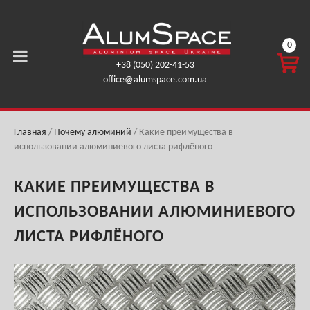
0
КОРЗ
+38 (050) 202-41-53
ИНА
office@alumspace.com.ua
0,00
ГРН.
Главная
/
Почему алюминий
/
Какие преимущества в
использовании алюминиевого листа рифлёного
КАКИЕ ПРЕИМУЩЕСТВА В
ИСПОЛЬЗОВАНИИ АЛЮМИНИЕВОГО
ЛИСТА РИФЛЁНОГО