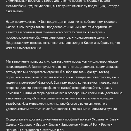
алюминиевый профиль в Киеве достаточно просто на складах нашей
металлобазы. Будьте уверены, вы получите именно ту продукцию, которую
заказывали.
Наши преимущества: • Вся продукция в наличии на собственном складе в
Киеве. • Мы всегда готовы предоставить нашим клиентам сертификат
качества и соответствия химическому составу сплава. • Быстрое и
профессиональное обслуживание клиентов. • Конкурентные цены. •
Предоставляем возможность посетить наш склад в Киеве и выбрать то, что
искали самостоятельно.
Мы выполняем покраску с использованием порошков лучших европейских
производителей. Гарантируем, что вы останетесь довольны своим заказом,
потому что мы предлагаем огромный выбор цветов и фактур. Метод
порошковой покраски позволит получить как глянцевые поверхности, так и
изделия с рельефной фактурой. Если вам нужна качественная порезка или
покраска алюминиевого профиля по низкой цене, обращайтесь в нашу
компанию! Наши мастера сделают все в оговоренные сроки. Вам достаточно
заполнить форму обратной связи или позвонить по указанным номерам
телефона. Наш менеджер максимально быстро с вами свяжется и с
удовольствием ответит на любые вопросы, связанные с нашими услугами.
Осуществляем доставку алюминиевых профилей по всей Украине: • Киев •
Одесса • Харьков • Львов • Днепр • Запорожье • Кривой Рог • Ровно •
Черновцы • Николаев • Житомир и др.