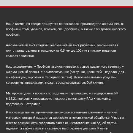
Наша компания специализируется на поставках, производстве алюминиевых
профилей, труб, уголков, прутков, спецпрофилей, а также электротехнического
профиля.
Алюминиевый лист гладкий, алюминиевый лист рифленый, алюминиевая
плита представлены в толщинах от 0,5 мм до 100 мм в чистом виде или
сплавах алюминия.
Наш ассортимент: • Профили из алюминиевых сплавов различного сечения. •
Алюминиевый прокат. • Комплектующие (заглушки, кронштейн, изделия для
шкафов-купе, торговых и фасадных систем). Дополнительными услугами,
которые мы предлагаем, может воспользоваться любой клиент.
Мы производим: • порезку по заданным параметрам; • анодирование №
6,15,21 микрон; • порошковую покраску по каталогу RAL; • упаковку,
подготовку к отправке.
В производстве мы применяем высококачественный алюминий – легкий
материал, который поддается формовке и механической обработке. У нас вы
имеете возможность совершить заказ на изготовление как одной партии
изделия, а также заказать серийное изготовление деталей. Купить