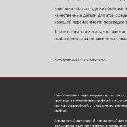
Еще одна область, где не обойтись 
качественные детали для этой сферы
хорошей переносимости перепадов т
Также следует отметить, что алюми
особо ценится за нетоксичность, эк
Комментирование отключено
Наша компания специализируется на поставках,
производстве алюминиевых профилей, труб, угол
прутков, спецпрофилей, а также электротехничес
профиля.
Алюминиевый лист гладкий, алюминиевый лист 
алюминиевая плита представлены в толщинах от