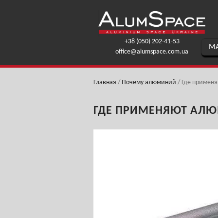
+38 (050) 202-41-53
МА
office@alumspace.com.ua
Главная
/
Почему алюминий
/
Где примен
ГДЕ ПРИМЕНЯЮТ АЛЮ