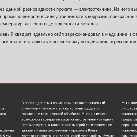
без данной разновидности проката — электротехника. Из него в
 промышленности в силу устойчивости к коррозии, прекрасной э
емператур, легкости и долговечности металла.
ниевый квадрат идеально себя зарекомендовал в медицине и фа
ологичность и стойкость к возможному воздействию агрессивно
В производстве мы применяем высококачественный
Мы выпол
ков,
алюминий – легкий материал, который поддается
лучших ев
кого
формовке и механической обработке. У нас вы имеете
останетес
возможность совершить заказ на изготовление как одной
предлага
партии изделия, а также заказать серийное изготовление
порошков
рифленый,
деталей. Купить алюминиевый профиль в Киеве
поверхнос
 0,5 мм
достаточно просто на складах нашей металлобазы. Будьте
вам нужна