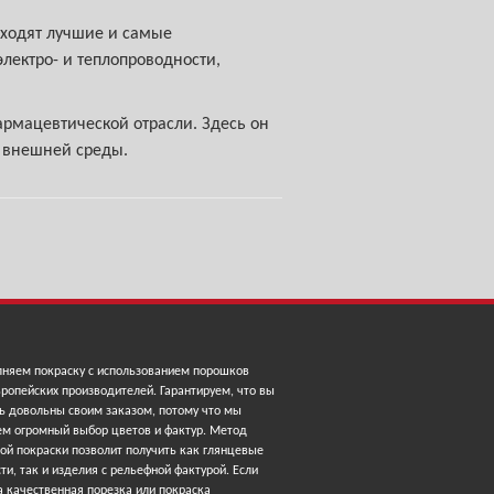
ыходят лучшие и самые
лектро- и теплопроводности,
рмацевтической отрасли. Здесь он
й внешней среды.
няем покраску с использованием порошков
ропейских производителей. Гарантируем, что вы
ь довольны своим заказом, потому что мы
ем огромный выбор цветов и фактур. Метод
ой покраски позволит получить как глянцевые
ти, так и изделия с рельефной фактурой. Если
 качественная порезка или покраска