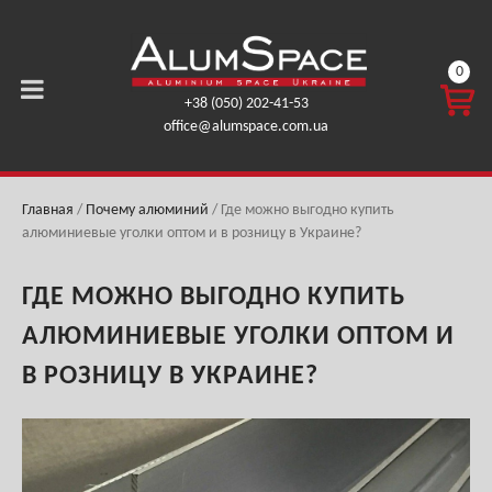
0
КОРЗ
+38 (050) 202-41-53
ИНА
office@alumspace.com.ua
0,00
ГРН.
Главная
/
Почему алюминий
/
Где можно выгодно купить
алюминиевые уголки оптом и в розницу в Украине?
ГДЕ МОЖНО ВЫГОДНО КУПИТЬ
АЛЮМИНИЕВЫЕ УГОЛКИ ОПТОМ И
В РОЗНИЦУ В УКРАИНЕ?