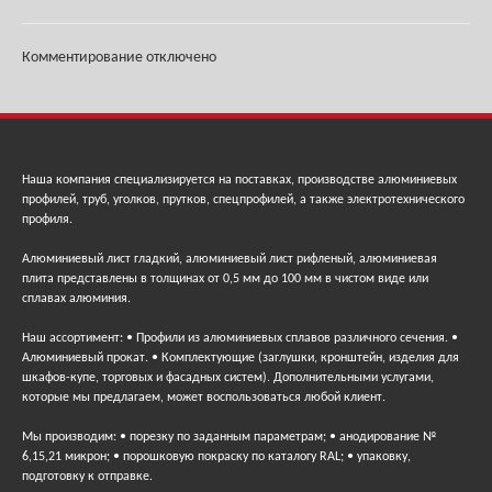
Комментирование отключено
Наша компания специализируется на поставках, производстве алюминиевых
профилей, труб, уголков, прутков, спецпрофилей, а также электротехнического
профиля.
Алюминиевый лист гладкий, алюминиевый лист рифленый, алюминиевая
плита представлены в толщинах от 0,5 мм до 100 мм в чистом виде или
сплавах алюминия.
Наш ассортимент: • Профили из алюминиевых сплавов различного сечения. •
Алюминиевый прокат. • Комплектующие (заглушки, кронштейн, изделия для
шкафов-купе, торговых и фасадных систем). Дополнительными услугами,
которые мы предлагаем, может воспользоваться любой клиент.
Мы производим: • порезку по заданным параметрам; • анодирование №
6,15,21 микрон; • порошковую покраску по каталогу RAL; • упаковку,
подготовку к отправке.