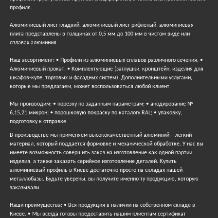
профиля.
Алюминиевый лист гладкий, алюминиевый лист рифленый, алюминиевая
плита представлены в толщинах от 0,5 мм до 100 мм в чистом виде или
сплавах алюминия.
Наш ассортимент: • Профили из алюминиевых сплавов различного сечения. •
Алюминиевый прокат. • Комплектующие (заглушки, кронштейн, изделия для
шкафов-купе, торговых и фасадных систем). Дополнительными услугами,
которые мы предлагаем, может воспользоваться любой клиент.
Мы производим: • порезку по заданным параметрам; • анодирование №
6,15,21 микрон; • порошковую покраску по каталогу RAL; • упаковку,
подготовку к отправке.
В производстве мы применяем высококачественный алюминий – легкий
материал, который поддается формовке и механической обработке. У нас вы
имеете возможность совершить заказ на изготовление как одной партии
изделия, а также заказать серийное изготовление деталей. Купить
алюминиевый профиль в Киеве достаточно просто на складах нашей
металлобазы. Будьте уверены, вы получите именно ту продукцию, которую
заказывали.
Наши преимущества: • Вся продукция в наличии на собственном складе в
Киеве. • Мы всегда готовы предоставить нашим клиентам сертификат