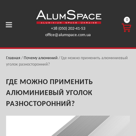
0
КОРЗ
+38 (050) 202-41-53
ИНА
office@alumspace.com.ua
0,00
ГРН.
Главная
/
Почему алюминий
/
Где можно применить алюминиевый
уголок разносторонний?
ГДЕ МОЖНО ПРИМЕНИТЬ
АЛЮМИНИЕВЫЙ УГОЛОК
РАЗНОСТОРОННИЙ?