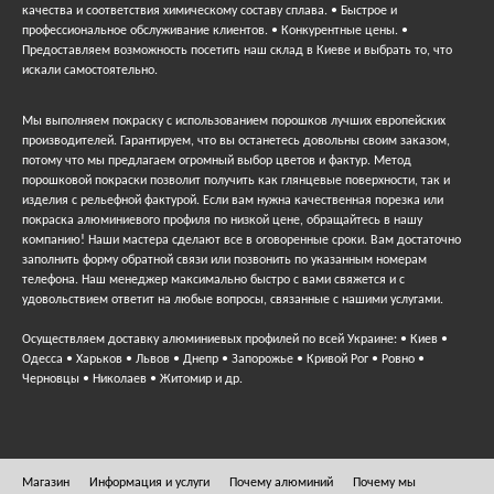
качества и соответствия химическому составу сплава. • Быстрое и
профессиональное обслуживание клиентов. • Конкурентные цены. •
Предоставляем возможность посетить наш склад в Киеве и выбрать то, что
искали самостоятельно.
Мы выполняем покраску с использованием порошков лучших европейских
производителей. Гарантируем, что вы останетесь довольны своим заказом,
потому что мы предлагаем огромный выбор цветов и фактур. Метод
порошковой покраски позволит получить как глянцевые поверхности, так и
изделия с рельефной фактурой. Если вам нужна качественная порезка или
покраска алюминиевого профиля по низкой цене, обращайтесь в нашу
компанию! Наши мастера сделают все в оговоренные сроки. Вам достаточно
заполнить форму обратной связи или позвонить по указанным номерам
телефона. Наш менеджер максимально быстро с вами свяжется и с
удовольствием ответит на любые вопросы, связанные с нашими услугами.
Осуществляем доставку алюминиевых профилей по всей Украине: • Киев •
Одесса • Харьков • Львов • Днепр • Запорожье • Кривой Рог • Ровно •
Черновцы • Николаев • Житомир и др.
Магазин
Информация и услуги
Почему алюминий
Почему мы