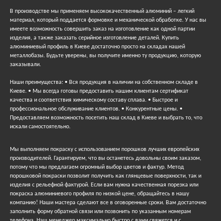
В производстве мы применяем высококачественный алюминий – легкий
материал, который поддается формовке и механической обработке. У нас вы
имеете возможность совершить заказ на изготовление как одной партии
изделия, а также заказать серийное изготовление деталей. Купить
алюминиевый профиль в Киеве достаточно просто на складах нашей
металлобазы. Будьте уверены, вы получите именно ту продукцию, которую
заказывали.
Наши преимущества: • Вся продукция в наличии на собственном складе в
Киеве. • Мы всегда готовы предоставить нашим клиентам сертификат
качества и соответствия химическому составу сплава. • Быстрое и
профессиональное обслуживание клиентов. • Конкурентные цены. •
Предоставляем возможность посетить наш склад в Киеве и выбрать то, что
искали самостоятельно.
Мы выполняем покраску с использованием порошков лучших европейских
производителей. Гарантируем, что вы останетесь довольны своим заказом,
потому что мы предлагаем огромный выбор цветов и фактур. Метод
порошковой покраски позволит получить как глянцевые поверхности, так и
изделия с рельефной фактурой. Если вам нужна качественная порезка или
покраска алюминиевого профиля по низкой цене, обращайтесь в нашу
компанию! Наши мастера сделают все в оговоренные сроки. Вам достаточно
заполнить форму обратной связи или позвонить по указанным номерам
телефона. Наш менеджер максимально быстро с вами свяжется и с