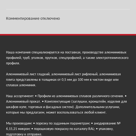
Комментирование отключено
Наша компания специализируется на поставках, производстве алюминиевых
профилей, труб, уголков, прутков, спецпрофилей, а также электротехнического
профиля.
Алюминиевый лист гладкий, алюминиевый лист рифленый, алюминиевая
плита представлены в толщинах от 0,5 мм до 100 мм в чистом виде или
сплавах алюминия.
Наш ассортимент: • Профили из алюминиевых сплавов различного сечения. •
Алюминиевый прокат. • Комплектующие (заглушки, кронштейн, изделия для
шкафов-купе, торговых и фасадных систем). Дополнительными услугами,
которые мы предлагаем, может воспользоваться любой клиент.
Мы производим: • порезку по заданным параметрам; • анодирование №
6,15,21 микрон; • порошковую покраску по каталогу RAL; • упаковку,
подготовку к отправке.