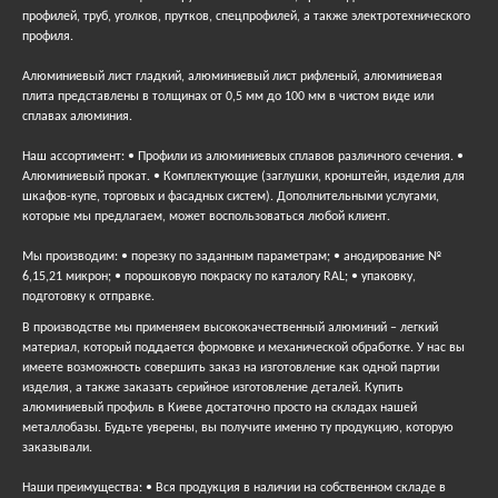
профилей, труб, уголков, прутков, спецпрофилей, а также электротехнического
профиля.
Алюминиевый лист гладкий, алюминиевый лист рифленый, алюминиевая
плита представлены в толщинах от 0,5 мм до 100 мм в чистом виде или
сплавах алюминия.
Наш ассортимент: • Профили из алюминиевых сплавов различного сечения. •
Алюминиевый прокат. • Комплектующие (заглушки, кронштейн, изделия для
шкафов-купе, торговых и фасадных систем). Дополнительными услугами,
которые мы предлагаем, может воспользоваться любой клиент.
Мы производим: • порезку по заданным параметрам; • анодирование №
6,15,21 микрон; • порошковую покраску по каталогу RAL; • упаковку,
подготовку к отправке.
В производстве мы применяем высококачественный алюминий – легкий
материал, который поддается формовке и механической обработке. У нас вы
имеете возможность совершить заказ на изготовление как одной партии
изделия, а также заказать серийное изготовление деталей. Купить
алюминиевый профиль в Киеве достаточно просто на складах нашей
металлобазы. Будьте уверены, вы получите именно ту продукцию, которую
заказывали.
Наши преимущества: • Вся продукция в наличии на собственном складе в