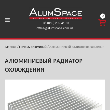
0
КОРЗ
+38 (050) 202-41-53
ИНА
office@alumspace.com.ua
0,00
ГРН.
Главная
/
Почему алюминий
/
Алюминиевый радиатор охлаждения
АЛЮМИНИЕВЫЙ РАДИАТОР
ОХЛАЖДЕНИЯ