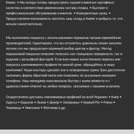
Киеве. • Мы всегда готовы предоставить нашим клиентам сертификат
качества и соответствия химическому составу сплава. • Быстрое и
профессиональное обслуживание клиентов. • Конкурентные цены. •
Предоставляем возможность посетить наш склад в Киеве и выбрать то, что
искали самостоятельно.
Мы выполняем покраску с использованием порошков лучших европейских
производителей. Гарантируем, что вы останетесь довольны своим заказом,
потому что мы предлагаем огромный выбор цветов и фактур. Метод
порошковой покраски позволит получить как глянцевые поверхности, так и
изделия с рельефной фактурой. Если вам нужна качественная порезка или
покраска алюминиевого профиля по низкой цене, обращайтесь в нашу
компанию! Наши мастера сделают все в оговоренные сроки. Вам достаточно
заполнить форму обратной связи или позвонить по указанным номерам
телефона. Наш менеджер максимально быстро с вами свяжется и с
удовольствием ответит на любые вопросы, связанные с нашими услугами.
Осуществляем доставку алюминиевых профилей по всей Украине: • Киев •
Одесса • Харьков • Львов • Днепр • Запорожье • Кривой Рог • Ровно •
Черновцы • Николаев • Житомир и др.