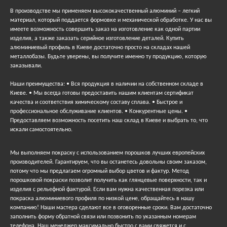
В производстве мы применяем высококачественный алюминий – легкий
материал, который поддается формовке и механической обработке. У нас вы
имеете возможность совершить заказ на изготовление как одной партии
изделия, а также заказать серийное изготовление деталей. Купить
алюминиевый профиль в Киеве достаточно просто на складах нашей
металлобазы. Будьте уверены, вы получите именно ту продукцию, которую
заказывали.
Наши преимущества: • Вся продукция в наличии на собственном складе в
Киеве. • Мы всегда готовы предоставить нашим клиентам сертификат
качества и соответствия химическому составу сплава. • Быстрое и
профессиональное обслуживание клиентов. • Конкурентные цены. •
Предоставляем возможность посетить наш склад в Киеве и выбрать то, что
искали самостоятельно.
Мы выполняем покраску с использованием порошков лучших европейских
производителей. Гарантируем, что вы останетесь довольны своим заказом,
потому что мы предлагаем огромный выбор цветов и фактур. Метод
порошковой покраски позволит получить как глянцевые поверхности, так и
изделия с рельефной фактурой. Если вам нужна качественная порезка или
покраска алюминиевого профиля по низкой цене, обращайтесь в нашу
компанию! Наши мастера сделают все в оговоренные сроки. Вам достаточно
заполнить форму обратной связи или позвонить по указанным номерам
телефона. Наш менеджер максимально быстро с вами свяжется и с