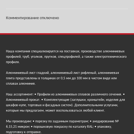
Комментирование отключено
Наша компания специализируется на поставках, производстве алюминиевых
профилей, труб, уголков, прутков, спецпрофилей, а также электротехнического
профиля.
Алюминиевый лист гладкий, алюминиевый лист рифленый, алюминиевая
плита представлены в толщинах от 0,5 мм до 100 мм в чистом виде или
сплавах алюминия.
Наш ассортимент: • Профили из алюминиевых сплавов различного сечения. •
Алюминиевый прокат. • Комплектующие (заглушки, кронштейн, изделия для
шкафов-купе, торговых и фасадных систем). Дополнительными услугами,
которые мы предлагаем, может воспользоваться любой клиент.
Мы производим: • порезку по заданным параметрам; • анодирование №
6,15,21 микрон; • порошковую покраску по каталогу RAL; • упаковку,
подготовку к отправке.