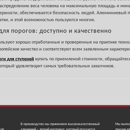
распределению веса человека на максимальную площадь и мин
верхности, обеспечивается безопасность людей. Алюминиевый п
атки, и этой возможностью пользуются многие.
ля порогов: доступно и качественно
льзуют хорошо отработанные и проверенные на практике технол
ропейское качество и соответствуют всем заявленным характери
ги для ступеней
купить по приемлемой стоимости, обращайтесь
который удовлетворит самых требовательных заказчиков.
В производстве мы применяем высококачественный
Мы выпол
ков,
алюминий – легкий материал, который поддается
лучших ев