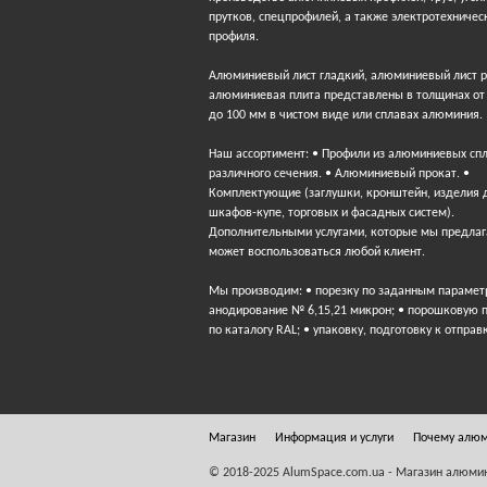
прутков, спецпрофилей, а также электротехничес
профиля.
Алюминиевый лист гладкий, алюминиевый лист 
алюминиевая плита представлены в толщинах от
до 100 мм в чистом виде или сплавах алюминия.
Наш ассортимент: • Профили из алюминиевых сп
различного сечения. • Алюминиевый прокат. •
Комплектующие (заглушки, кронштейн, изделия 
шкафов-купе, торговых и фасадных систем).
Дополнительными услугами, которые мы предлаг
может воспользоваться любой клиент.
Мы производим: • порезку по заданным парамет
анодирование № 6,15,21 микрон; • порошковую 
по каталогу RAL; • упаковку, подготовку к отправ
Магазин
Информация и услуги
Почему алю
© 2018-2025 AlumSpace.com.ua - Магазин алюми