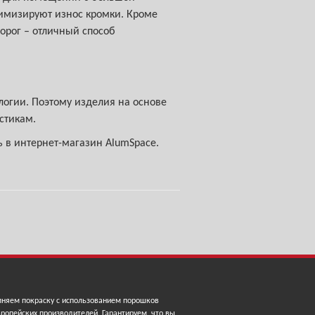
имизируют износ кромки. Кроме
орог – отличный способ
огии. Поэтому изделия на основе
стикам.
 в интернет-магазин AlumSpacе.
няем покраску с использованием порошков
ропейских производителей. Гарантируем, что вы