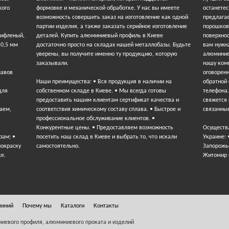
кого
формовке и механической обработке. У нас вы имеете
останетес
возможность совершить заказ на изготовление как одной
предлага
партии изделия, а также заказать серийное изготовление
порошков
рифленый,
деталей. Купить алюминиевый профиль в Киеве
поверхнос
 0,5 мм
достаточно просто на складах нашей металлобазы. Будьте
вам нужна
уверены, вы получите именно ту продукцию, которую
алюминие
заказывали.
нашу ком
лавов
оговорен
Наши преимущества: • Вся продукция в наличии на
обратной
для
собственном складе в Киеве. • Мы всегда готовы
телефона
предоставить нашим клиентам сертификат качества и
свяжется 
аем,
соответствия химическому составу сплава. • Быстрое и
связанные
профессиональное обслуживание клиентов. •
Конкурентные цены. • Предоставляем возможность
Осуществ
рам; •
посетить наш склад в Киеве и выбрать то, что искали
Украине: 
покраску
самостоятельно.
Запорожье
ке.
Житомир 
миний
Почему мы
Каталоги
Контакты
ниевого профиля, алюминиевого проката и изделий