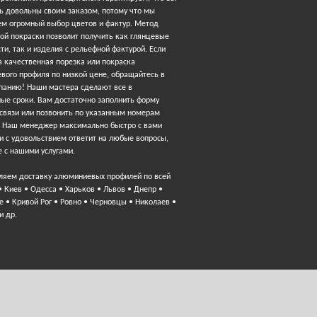
ь довольны своим заказом, потому что мы
ем огромный выбор цветов и фактур. Метод
ой покраски позволит получить как глянцевые
ти, так и изделия с рельефной фактурой. Если
 качественная порезка или покраска
вого профиля по низкой цене, обращайтесь в
панию! Наши мастера сделают все в
ные сроки. Вам достаточно заполнить форму
 связи или позвонить по указанным номерам
. Наш менеджер максимально быстро с вами
и с удовольствием ответит на любые вопросы,
 с нашими услугами.
ляем доставку алюминиевых профилей по всей
• Киев • Одесса • Харьков • Львов • Днепр •
 • Кривой Рог • Ровно • Черновцы • Николаев •
и др.