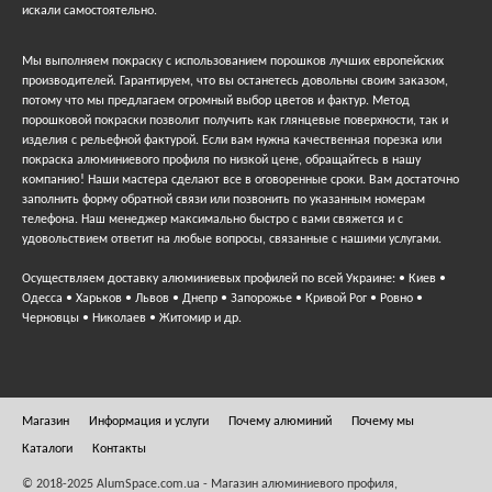
искали самостоятельно.
Мы выполняем покраску с использованием порошков лучших европейских
производителей. Гарантируем, что вы останетесь довольны своим заказом,
потому что мы предлагаем огромный выбор цветов и фактур. Метод
порошковой покраски позволит получить как глянцевые поверхности, так и
изделия с рельефной фактурой. Если вам нужна качественная порезка или
покраска алюминиевого профиля по низкой цене, обращайтесь в нашу
компанию! Наши мастера сделают все в оговоренные сроки. Вам достаточно
заполнить форму обратной связи или позвонить по указанным номерам
телефона. Наш менеджер максимально быстро с вами свяжется и с
удовольствием ответит на любые вопросы, связанные с нашими услугами.
Осуществляем доставку алюминиевых профилей по всей Украине: • Киев •
Одесса • Харьков • Львов • Днепр • Запорожье • Кривой Рог • Ровно •
Черновцы • Николаев • Житомир и др.
Магазин
Информация и услуги
Почему алюминий
Почему мы
Каталоги
Контакты
© 2018-2025 AlumSpace.com.ua - Магазин алюминиевого профиля,