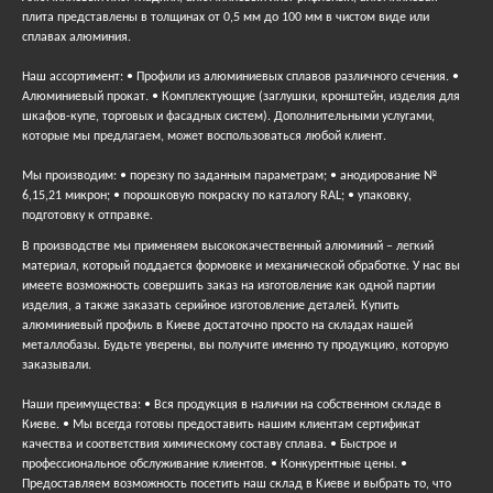
плита представлены в толщинах от 0,5 мм до 100 мм в чистом виде или
сплавах алюминия.
Наш ассортимент: • Профили из алюминиевых сплавов различного сечения. •
Алюминиевый прокат. • Комплектующие (заглушки, кронштейн, изделия для
шкафов-купе, торговых и фасадных систем). Дополнительными услугами,
которые мы предлагаем, может воспользоваться любой клиент.
Мы производим: • порезку по заданным параметрам; • анодирование №
6,15,21 микрон; • порошковую покраску по каталогу RAL; • упаковку,
подготовку к отправке.
В производстве мы применяем высококачественный алюминий – легкий
материал, который поддается формовке и механической обработке. У нас вы
имеете возможность совершить заказ на изготовление как одной партии
изделия, а также заказать серийное изготовление деталей. Купить
алюминиевый профиль в Киеве достаточно просто на складах нашей
металлобазы. Будьте уверены, вы получите именно ту продукцию, которую
заказывали.
Наши преимущества: • Вся продукция в наличии на собственном складе в
Киеве. • Мы всегда готовы предоставить нашим клиентам сертификат
качества и соответствия химическому составу сплава. • Быстрое и
профессиональное обслуживание клиентов. • Конкурентные цены. •
Предоставляем возможность посетить наш склад в Киеве и выбрать то, что