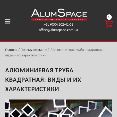
0
КОРЗ
+38 (050) 202-41-53
ИНА
office@alumspace.com.ua
0,00
ГРН.
Главная
/
Почему алюминий
/
Алюминиевая труба квадратная:
виды и их характеристики
АЛЮМИНИЕВАЯ ТРУБА
КВАДРАТНАЯ: ВИДЫ И ИХ
ХАРАКТЕРИСТИКИ