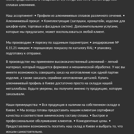
сплавах алюминия.
Наш ассортимент: • Профили из алюминиевых сплавов различного сечения. •
Алюминиевый прокат. • Комплектующие (заглушки, кронштейн, изделия для
шкафов-купе, торговых и фасадных систем). Дополнительными услугами,
которые мы предлагаем, может воспользоваться любой клиент.
Мы производим: • порезку по заданным параметрам; • анодирование №
6,15,21 микрон; • порошковую покраску по каталогу RAL; • упаковку,
подготовку к отправке.
В производстве мы применяем высококачественный алюминий – легкий
материал, который поддается формовке и механической обработке. У нас вы
имеете возможность совершить заказ на изготовление как одной партии
изделия, а также заказать серийное изготовление деталей. Купить
алюминиевый профиль в Киеве достаточно просто на складах нашей
металлобазы. Будьте уверены, вы получите именно ту продукцию, которую
заказывали.
Наши преимущества: • Вся продукция в наличии на собственном складе в
Киеве. • Мы всегда готовы предоставить нашим клиентам сертификат
качества и соответствия химическому составу сплава. • Быстрое и
профессиональное обслуживание клиентов. • Конкурентные цены. •
Предоставляем возможность посетить наш склад в Киеве и выбрать то, что
искали самостоятельно.