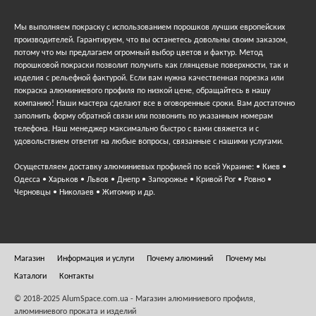
Мы выполняем покраску с использованием порошков лучших европейских
производителей. Гарантируем, что вы останетесь довольны своим заказом,
потому что мы предлагаем огромный выбор цветов и фактур. Метод
порошковой покраски позволит получить как глянцевые поверхности, так и
изделия с рельефной фактурой. Если вам нужна качественная порезка или
покраска алюминиевого профиля по низкой цене, обращайтесь в нашу
компанию! Наши мастера сделают все в оговоренные сроки. Вам достаточно
заполнить форму обратной связи или позвонить по указанным номерам
телефона. Наш менеджер максимально быстро с вами свяжется и с
удовольствием ответит на любые вопросы, связанные с нашими услугами.
Осуществляем доставку алюминиевых профилей по всей Украине: • Киев •
Одесса • Харьков • Львов • Днепр • Запорожье • Кривой Рог • Ровно •
Черновцы • Николаев • Житомир и др.
Магазин
Информация и услуги
Почему алюминий
Почему мы
Каталоги
Контакты
© 2018-2025 AlumSpace.com.ua - Магазин алюминиевого профиля,
алюминиевого проката и изделий