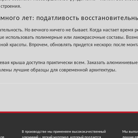
 строения.
много лет: податливость восстановитель
ельность. Но вечного ничего не бывает. Когда настает время 
чше использовать полимерные или лакокрасочные составы. Возм
ой красоты. Впрочем, обновлять придется нескоро: после монт
вая крыша доступна практически всем. Заказать алюминиевые
влены лучшие образцы для современной архитектуры.
В производстве мы применяем высококачественный
Мы выпол
ков,
алюминий – легкий материал, который поддается
лучших ев