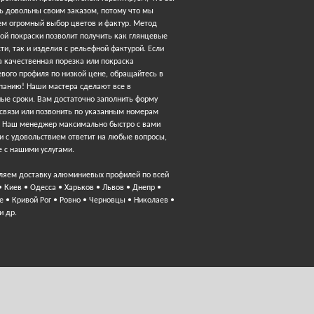
ь довольны своим заказом, потому что мы
ем огромный выбор цветов и фактур. Метод
ой покраски позволит получить как глянцевые
ти, так и изделия с рельефной фактурой. Если
 качественная порезка или покраска
вого профиля по низкой цене, обращайтесь в
панию! Наши мастера сделают все в
ные сроки. Вам достаточно заполнить форму
 связи или позвонить по указанным номерам
. Наш менеджер максимально быстро с вами
и с удовольствием ответит на любые вопросы,
 с нашими услугами.
ляем доставку алюминиевых профилей по всей
• Киев • Одесса • Харьков • Львов • Днепр •
 • Кривой Рог • Ровно • Черновцы • Николаев •
и др.