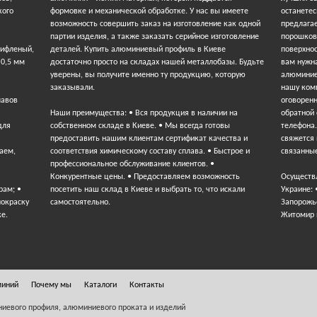
кого
формовке и механической обработке. У нас вы имеете
останетес
возможность совершить заказ на изготовление как одной
предлага
партии изделия, а также заказать серийное изготовление
порошков
рифленый,
деталей. Купить алюминиевый профиль в Киеве
поверхнос
 0,5 мм
достаточно просто на складах нашей металлобазы. Будьте
вам нужна
уверены, вы получите именно ту продукцию, которую
алюминие
заказывали.
нашу ком
лавов
оговорен
Наши преимущества: • Вся продукция в наличии на
обратной
для
собственном складе в Киеве. • Мы всегда готовы
телефона
предоставить нашим клиентам сертификат качества и
свяжется 
аем,
соответствия химическому составу сплава. • Быстрое и
связанные
профессиональное обслуживание клиентов. •
Конкурентные цены. • Предоставляем возможность
Осуществ
рам; •
посетить наш склад в Киеве и выбрать то, что искали
Украине: 
покраску
самостоятельно.
Запорожье
ке.
Житомир 
миний
Почему мы
Каталоги
Контакты
ниевого профиля, алюминиевого проката и изделий