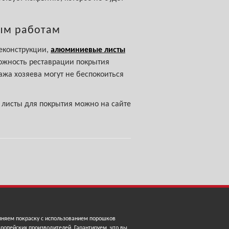
ным работам
реконструкции,
алюминиевые листы
ожность реставрации покрытия
ажа хозяева могут не беспокоиться
 листы для покрытия можно на сайте
няем покраску с использованием порошков
ропейских производителей. Гарантируем, что вы