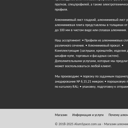
прутков, спецпрофилей, а также электротехничес
профиля.
Алюминиевый лист гладкий, алюминиевый лист 
алюминиевая плита представлены в толщинах от
до 100 мм в чистом виде или сплавах алюминия.
Наш ассортимент: • Профили из алюминиевых сп
различного сечения. • Алюминиевый прокат. •
Комплектующие (заглушки, кронштейн, изделия 
шкафов-купе, торговых и фасадных систем).
Дополнительными услугами, которые мы предлаг
может воспользоваться любой клиент.
Мы производим: • порезку по заданным парамет
анодирование № 6,15,21 микрон; • порошковую 
по каталогу RAL; • упаковку, подготовку к отправ
Магазин
Информация и услуги
Почему алю
© 2018-2025 AlumSpace.com.ua - Магазин алюми